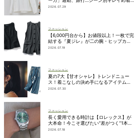
ーカ」通勤、旅行…シーン別キレイめ着
こなし3選
2026.07.29
ファッション
【6,000円台から】お値段以上！一枚で完
結する『夏ジレ』が二の腕・ヒップカバ
ーに大活躍
2026.07.19
ファッション
夏の7大【甘オシャレ】トレンドニュー
ス！着こなしの決め手になるアイテムが
勢揃い
2026.07.30
ファッション
長く愛用できる時計は【ロレックス】が
大本命！今こそ選びたい“差がつく”1本
は？
2026.07.18