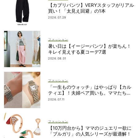
【カプリパンツ】VERYスタッフがリアル
買い！「太見え回避」の1本
2026.07.29
ファッション
暑い日は【イージーパンツ】が楽ちん！
キレイ見えする夏コーデ7選
2026.08.01
ファッション
「一生ものウォッチ」はやっぱり【カル
ティエ】！夫婦ペア買いも。ママたちが
リアルに選んだモデル
2026.07.11
ファッション
【10万円台から】ママのジュエリー欲に
「ブルガリ」の人気シリーズが最適解！