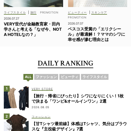
ライフスタイル
|
旅行
ビューティー
|
スキンケア
2026.07.27
VERY世代が金融教育家・田内
2026.07.07
ベスコス受賞の「エリクシー
学さんと考える「なぜ今、NOT
ル」が最適解！？ママのシワに
A HOTELなの？」
幸せ感が滲む理由とは
DAILY RANKING
ALL
ファッション
ビューティ
ライフスタイル
VERY STORE
【旅行・帰省にぴったり】シワになりにくい！1枚
で決まる「ワンピ&オールインワン」2選
2026.08.05
ファッション
【甘Tシャツ最前線】体感はTシャツ、気分はブラウ
スな『主役級デザイン』7選