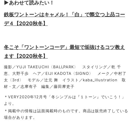
▶︎あわせて読みたい！
鉄板ワントーンはキャメル！「白」で際立つ上品コー
デ４【2020秋冬】
冬こそ「ワントーンコーデ」最短で垢抜けるコツ教え
ます【2020秋冬】
撮影／YUJI TAKEUCHI〈BALLPARK〉 スタイリング／乾 千
恵、大野千歩 ヘア／EIJI KADOTA〈SIGNO〉 メーク／中村了
太〈3rd〉 モデル／辻元 舞 イラスト／kaba_illustration 取
材・文／志摩有子 編集／藤田摩吏子
＊VERY2020年12月号「冬シンプルは『１トーン』でいこう！」
より。
＊掲載中の情報は誌面掲載時のものです。商品は販売終了している
場合があります。