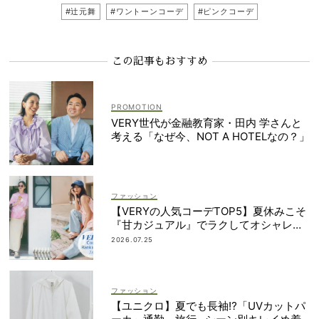
#辻元舞
#ワントーンコーデ
#ピンクコーデ
この記事もおすすめ
VERY世代が金融教育家・田内 学さんと
考える「なぜ今、NOT A HOTELなの？」
ファッション
【VERYの人気コーデTOP5】夏休みこそ
『甘カジュアル』でラクしてオシャレ！
｜7/1〜10
2026.07.25
ファッション
【ユニクロ】夏でも長袖⁉「UVカットパ