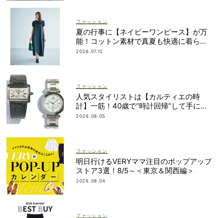
ファッション
夏の行事に【ネイビーワンピース】が万
能！コットン素材で真夏も快適に着られ
る
2026.07.12
ファッション
人気スタイリストは【カルティエの時
計】一筋！40歳で“時計回帰”して手に入
れた名品は？
2026.08.05
ファッション
明日行けるVERYママ注目のポップアップ
ストア3選！8/5～＜東京＆関西編＞
2026.08.04
ファッション