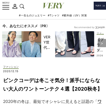
#一生ものジュエリー
#Tシャツ
#紫外線（UV）対策
今、あなたにオススメ〈PR〉
Recommended by
ファッション
VER
【プ
Y世
ラ
代が
ダ】
金融
が人
2026
教育
.07.18
気！
家・
乳幼
ファッション
田内
児マ
2020.12.15
学さ
マこ
んと
ピンクコーデは冬こそ気分！派手にならな
そ
考え
「ブ
い大人のワントーンテク４選【2020秋冬】
る
ラン
「な
ドビ
ぜ
2020年の冬は、最短でオシャレに見えると話題の「
ワ
ーサ
今、