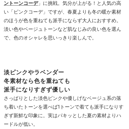
ン」
ントーンコーデ
」に挑戦。気分が上がる！と人気の高
NO
で毎
T A
い「ピンクコーデ」ですが、春夏よりも冬の暖か素材
日き
HO
のほうが色を重ねても派手にならず大人におすすめ。
れい
TEL
めカ
淡い色やベージュトーンなど肌なじみの良い色を選ん
な
ジュ
の？
で、色のオシャレを思いっきり楽しんで。
アル
」
が叶
う
淡ピンクやラベンダー
冬素材なら色を重ねても
派手になりすぎず優しい
さっぱりとした淡色ピンクや優しげなベージュ系の落
ち着いたトーンを選べば1トーンで着ても派手になりす
ぎず新鮮な印象に。実はパキッとした夏の素材よりハ
ードルが低い。