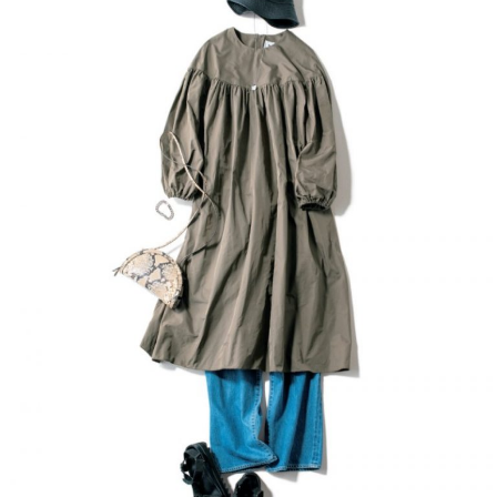
るデ
家族
ザイ
旅】
ンと
を
機能
性で
厳
選！