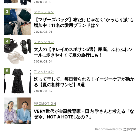
2026.08.05
ファッション
【マザーズバッグ】布だけじゃなく“かっちり派”も
増加中！11名の愛用ブランドは？
2026.08.01
ファッション
大人の【キレイめスポサン5選】厚底、ふわふわソ
ール…歩きやすくて夏の旅行にも！
2026.08.04
ファッション
洗って干して、毎日着られる！イージーケアが助か
る【夏の相棒ワンピ】8選
2026.08.02
VERY世代が金融教育家・田内 学さんと考える「な
ぜ今、NOT A HOTELなの？」
Recommended by