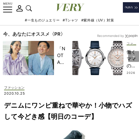
#一生ものジュエリー
#Tシャツ
#紫外線（UV）対策
今、あなたにオススメ〈PR〉
Recommended by
ファッション
「N
働く
OT
ママ
A
の
HO
【相
2026
TEL
.07.13
棒ウ
」で
ォッ
ファッション
子ど
チ6
2020.10.25
もの
選】
記憶
デニムにワンピ重ねで華やか！小物でハズ
どん
に一
なシ
して今どき感【明日のコーデ】
生残
ーン
る
でも
【極
頼れ
上の