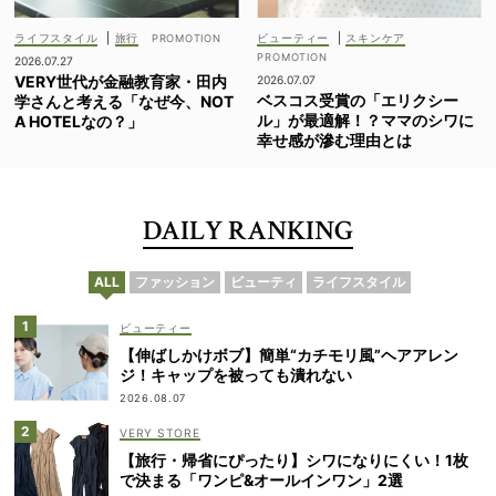
ライフスタイル
|
旅行
ビューティー
|
スキンケア
2026.07.27
VERY世代が金融教育家・田内
2026.07.07
ベスコス受賞の「エリクシー
学さんと考える「なぜ今、NOT
ル」が最適解！？ママのシワに
A HOTELなの？」
幸せ感が滲む理由とは
DAILY RANKING
ALL
ファッション
ビューティ
ライフスタイル
ビューティー
【伸ばしかけボブ】簡単“カチモリ風”ヘアアレン
ジ！キャップを被っても潰れない
2026.08.07
VERY STORE
【旅行・帰省にぴったり】シワになりにくい！1枚
で決まる「ワンピ&オールインワン」2選