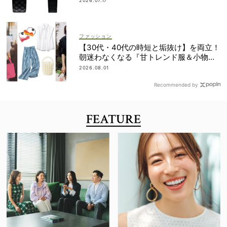
2026.07.17
ファッション
【30代・40代の時短と垢抜け】を両立！
朝迷わなくなる『甘トレンド服＆小物』
最旬カタログ
2026.08.01
Recommended by
FEATURE