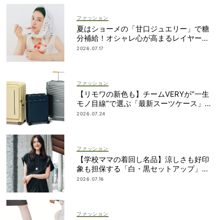
ファッション
夏はショーメの「甘口ジュエリー」で糖
分補給！オシャレ心が高まるレイヤード
術
2026.07.17
ファッション
【リモワの新色も】チームVERYが“一生
モノ目線”で選ぶ「最新スーツケース」5
選！
2026.07.24
ファッション
【学校ママの着回し名品】涼しさも好印
象も担保する「白・黒セットアップ」決
定版
2026.07.16
ファッション