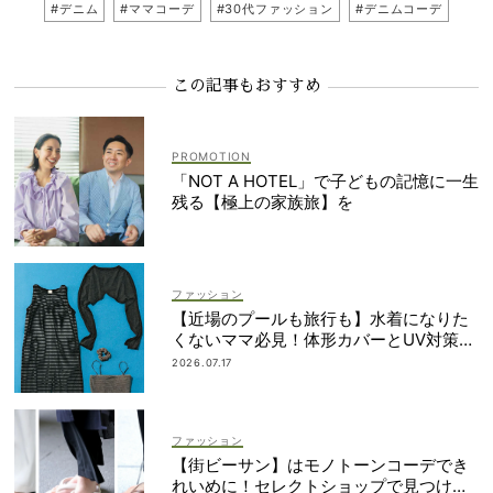
#デニム
#ママコーデ
#30代ファッション
#デニムコーデ
この記事もおすすめ
「NOT A HOTEL」で子どもの記憶に一生
残る【極上の家族旅】を
ファッション
【近場のプールも旅行も】水着になりた
くないママ必見！体形カバーとUV対策を
両立するマルチウェア速報
2026.07.17
ファッション
【街ビーサン】はモノトーンコーデでき
れいめに！セレクトショップで見つける