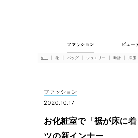
ファッション
ビュー
ALL
靴
バッグ
ジュエリー
時計
洋服
ファッション
2020.10.17
お化粧室で「裾が床に着
ツの新インナー