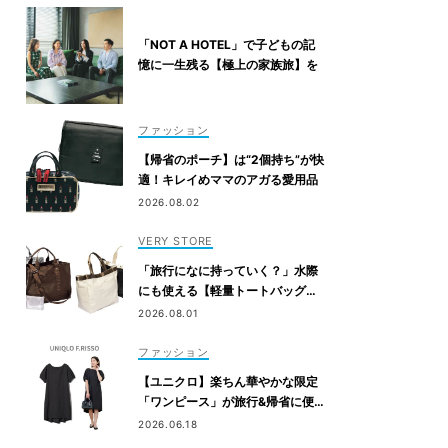
「NOT A HOTEL」で子どもの記
憶に一生残る【極上の家族旅】を
ファッション
【帰省のポーチ】は“2個持ち”が快
適！キレイめママのアガる愛用品
2026.08.02
VERY STORE
「旅行になに持っていく？」水際
にも使える【軽量トートバッグ】4
選
2026.08.01
ファッション
【ユニクロ】楽ちん華やかな限定
「ワンピース」が旅行&帰省に便
利！6/19発売
2026.06.18