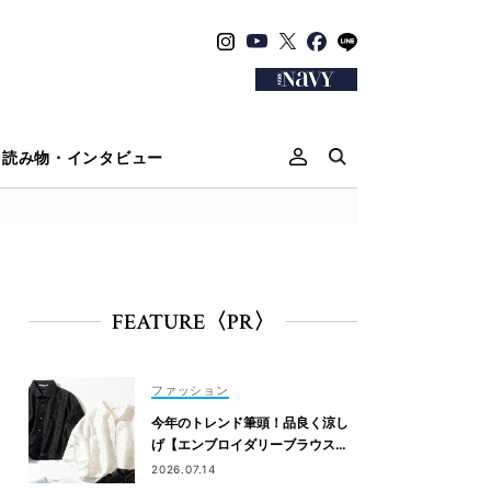
読み物・インタビュー
FEATURE〈PR〉
ファッション
今年のトレンド筆頭！品良く涼し
げ【エンブロイダリーブラウス】
が“ワーママの新定番”
2026.07.14