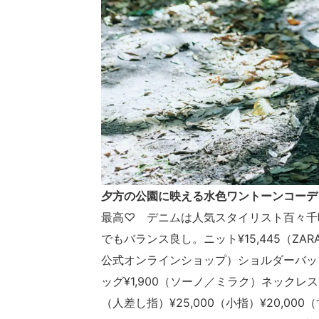
夕方の公園に映える水色ワントーンコーデ
最高♡ デニムは人気スタイリスト百々千
でもバランス良し。ニット¥15,445（ZAR
公式オンラインショップ）ショルダーバッグ
ッグ¥1,900（ソーノ／ミラク）ネックレス（
（人差し指）¥25,000（小指）¥20,0