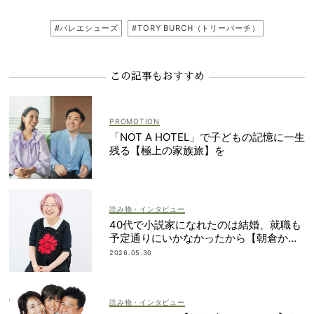
#バレエシューズ
#TORY BURCH（トリーバーチ）
この記事もおすすめ
「NOT A HOTEL」で子どもの記憶に一生
残る【極上の家族旅】を
読み物・インタビュー
40代で小説家になれたのは結婚、就職も
予定通りにいかなかったから【朝倉かす
みさん】
2026.05.30
読み物・インタビュー