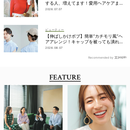
する人、増えてます！愛用ヘアケアまで
全部見せ
2026.07.07
ビューティー
【伸ばしかけボブ】簡単“カチモリ風”ヘ
アアレンジ！キャップを被っても潰れな
い
2026.08.07
Recommended by
FEATURE