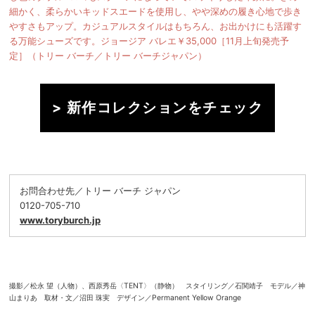
細かく、柔らかいキッドスエードを使用し、やや深めの履き心地で歩き
やすさもアップ。カジュアルスタイルはもちろん、お出かけにも活躍す
る万能シューズです。
ジョージア バレエ￥35,000［11月上旬発売予
定］（トリー バーチ／トリー バーチジャパン）
> 新作コレクションをチェック
お問合わせ先／トリー バーチ ジャパン
0120-705-710
www.toryburch.jp
撮影／松永 望（人物）、西原秀岳〈TENT〉（静物） スタイリング／石関靖子 モデル／神
山まりあ 取材・文／沼田 珠実 デザイン／Permanent Yellow Orange