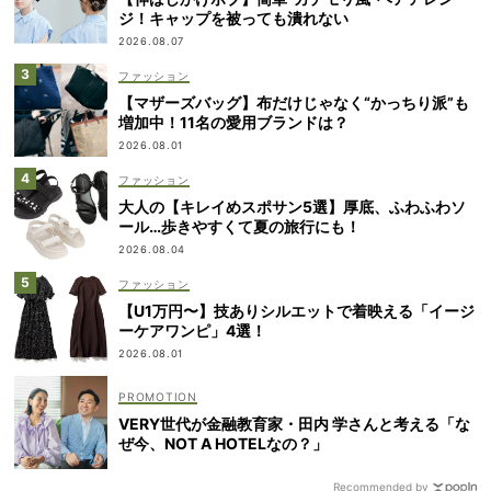
ジ！キャップを被っても潰れない
2026.08.07
ファッション
【マザーズバッグ】布だけじゃなく“かっちり派”も
増加中！11名の愛用ブランドは？
2026.08.01
ファッション
大人の【キレイめスポサン5選】厚底、ふわふわソ
ール…歩きやすくて夏の旅行にも！
2026.08.04
ファッション
【U1万円〜】技ありシルエットで着映える「イージ
ーケアワンピ」4選！
2026.08.01
VERY世代が金融教育家・田内 学さんと考える「な
ぜ今、NOT A HOTELなの？」
Recommended by