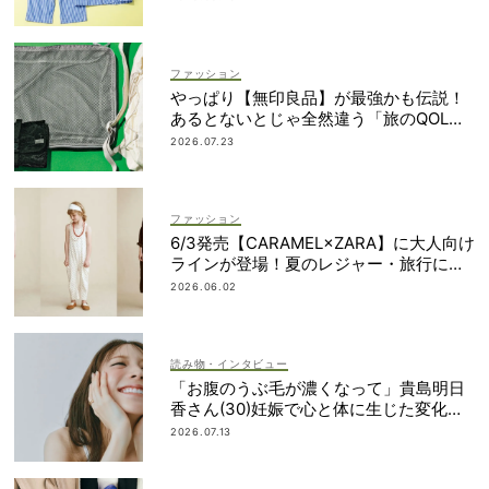
ファッション
やっぱり【無印良品】が最強かも伝説！
あるとないとじゃ全然違う「旅のQOL爆
上げアイテム」
2026.07.23
ファッション
6/3発売【CARAMEL×ZARA】に大人向け
ラインが登場！夏のレジャー・旅行にも
おすすめ
2026.06.02
読み物・インタビュー
「お腹のうぶ毛が濃くなって」貴島明日
香さん(30)妊娠で心と体に生じた変化も
「愛しいです」
2026.07.13