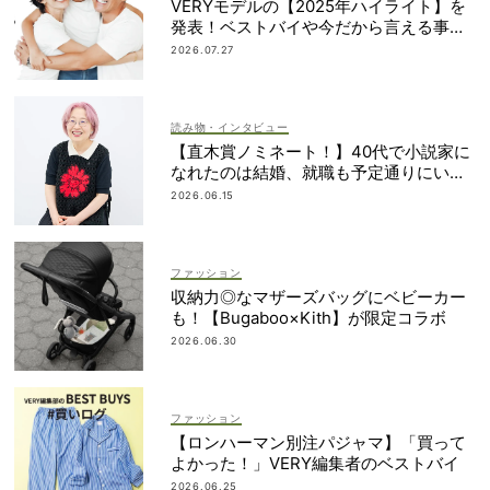
VERYモデルの【2025年ハイライト】を
発表！ベストバイや今だから言える事件
簿も大公開
2026.07.27
読み物・インタビュー
【直木賞ノミネート！】40代で小説家に
なれたのは結婚、就職も予定通りにいか
なかったから｜朝倉かすみさん
2026.06.15
ファッション
収納力◎なマザーズバッグにベビーカー
も！【Bugaboo×Kith】が限定コラボ
2026.06.30
ファッション
【ロンハーマン別注パジャマ】「買って
よかった！」VERY編集者のベストバイ
2026.06.25