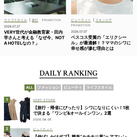
ライフスタイル
|
旅行
ビューティー
|
スキンケア
2026.07.27
VERY世代が金融教育家・田内
2026.07.07
ベスコス受賞の「エリクシー
学さんと考える「なぜ今、NOT
ル」が最適解！？ママのシワに
A HOTELなの？」
幸せ感が滲む理由とは
DAILY RANKING
ALL
ファッション
ビューティ
ライフスタイル
VERY STORE
【旅行・帰省にぴったり】シワになりにくい！1枚
で決まる「ワンピ&オールインワン」2選
2026.08.05
ビューティー
【伸ばしかけボブ】簡単“カチモリ風”ヘアアレン