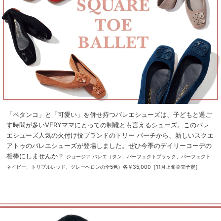
「ペタンコ」と「可愛い」を併せ持つバレエシューズは、子どもと過ご
す時間が多いVERYママにとっての制靴とも言えるシューズ。このバレ
エシューズ人気の火付け役ブランドのトリー バーチから、新しいスクエ
アトゥのバレエシューズが登場しました。ぜひ今季のデイリーコーデの
相棒にしませんか？
ジョージア バレエ（タン、パーフェクトブラック、パーフェクト
ネイビー、トリプルレッド、グレーヘロンの全5色）各￥35,000［11月上旬発売予定］