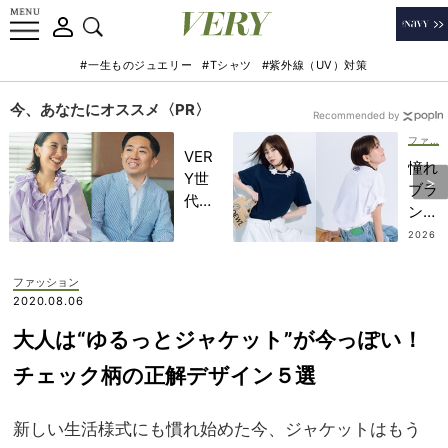
#一生ものジュエリー
#Tシャツ
#紫外線（UV）対策
今、あなたにオススメ〈PR〉
Recommended by
ファッション
VER
憧れ
Y世
ブラ
代が
ンド
金融
の
2026
教育
.07.2
【一
7
家・
張羅
ファッション
田内
Tシ
2020.08.06
学さ
ャ
んと
大人は“ゆるっとジャケット”が今っぽい！
ツ】
考え
速
チェック柄の正解デザイン５選
る
報！
「な
ヘビ
ぜ
新しい生活様式にも慣れ始めた今、ジャケットはもう
ロテ
今、