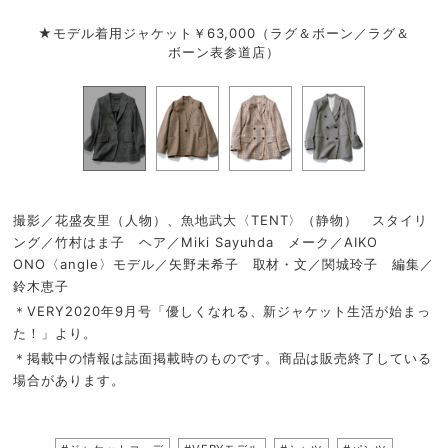
★モデル着用ジャケット￥63,000（ラグ＆ボーン／ラグ＆
ジャ
ボーン表参道店）
撮影／花盛友里（人物）、魚地武大〈TENT〉（静物） スタイリ
ング／竹村はま子 ヘア／Miki Sayuhda メーク／AIKO
ONO〈angle〉モデル／矢野未希子 取材・文／関城玲子 編集／
鈴木恵子
＊VERY2020年9月号「優しくなれる、新ジャケット生活が始まっ
た！」より。
＊掲載中の情報は誌面掲載時のものです。商品は販売終了している
場合があります。