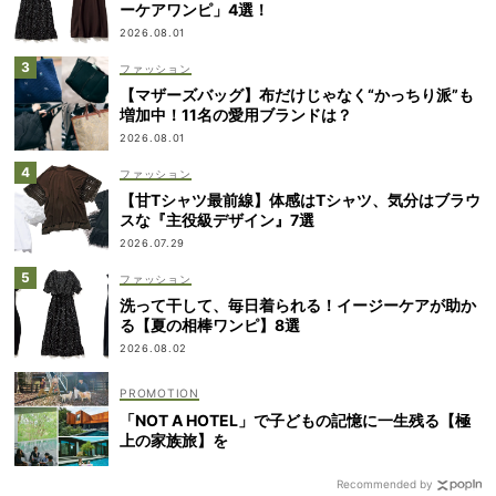
ーケアワンピ」4選！
2026.08.01
ファッション
【マザーズバッグ】布だけじゃなく“かっちり派”も
増加中！11名の愛用ブランドは？
2026.08.01
ファッション
【甘Tシャツ最前線】体感はTシャツ、気分はブラウ
スな『主役級デザイン』7選
2026.07.29
ファッション
洗って干して、毎日着られる！イージーケアが助か
る【夏の相棒ワンピ】8選
2026.08.02
「NOT A HOTEL」で子どもの記憶に一生残る【極
上の家族旅】を
Recommended by