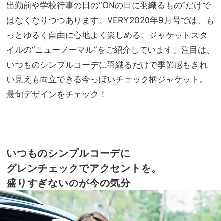
前提
出勤前や学校行事の日の“ONの日に羽織るもの”だけで
NO
だか
T A
はなくなりつつあります。VERY2020年9月号では、も
ら投
HO
っとゆるく自由に心地よく楽しめる、ジャケットスタ
資の
TEL
価値
イルの“ニューノーマル”をご紹介しています。注目は、
な
あり
の？
いつものシンプルコーデに羽織るだけで季節感もきれ
」
い見えも両立できる今っぽいチェック柄ジャケット。
最旬デザインをチェック！
いつものシンプルコーデに
グレンチェックでアクセントを。
盛りすぎないのが今の気分