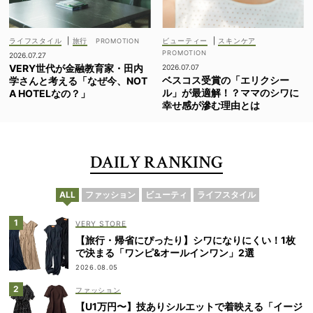
ライフスタイル
|
旅行
ビューティー
|
スキンケア
2026.07.27
VERY世代が金融教育家・田内
2026.07.07
ベスコス受賞の「エリクシー
学さんと考える「なぜ今、NOT
ル」が最適解！？ママのシワに
A HOTELなの？」
幸せ感が滲む理由とは
DAILY RANKING
ALL
ファッション
ビューティ
ライフスタイル
VERY STORE
【旅行・帰省にぴったり】シワになりにくい！1枚
で決まる「ワンピ&オールインワン」2選
2026.08.05
ファッション
【U1万円〜】技ありシルエットで着映える「イージ