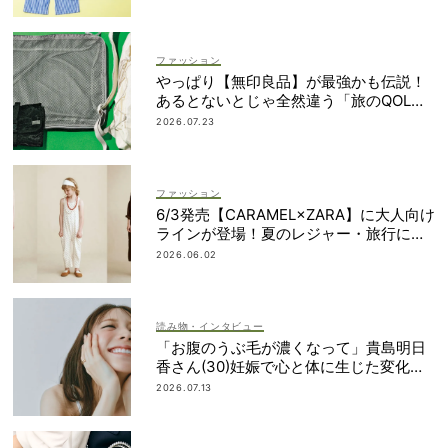
ファッション
やっぱり【無印良品】が最強かも伝説！
あるとないとじゃ全然違う「旅のQOL爆
上げアイテム」
2026.07.23
ファッション
6/3発売【CARAMEL×ZARA】に大人向け
ラインが登場！夏のレジャー・旅行にも
おすすめ
2026.06.02
読み物・インタビュー
「お腹のうぶ毛が濃くなって」貴島明日
香さん(30)妊娠で心と体に生じた変化も
「愛しいです」
2026.07.13