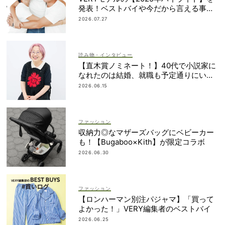
発表！ベストバイや今だから言える事件
簿も大公開
2026.07.27
読み物・インタビュー
【直木賞ノミネート！】40代で小説家に
なれたのは結婚、就職も予定通りにいか
なかったから｜朝倉かすみさん
2026.06.15
ファッション
収納力◎なマザーズバッグにベビーカー
も！【Bugaboo×Kith】が限定コラボ
2026.06.30
ファッション
【ロンハーマン別注パジャマ】「買って
よかった！」VERY編集者のベストバイ
2026.06.25