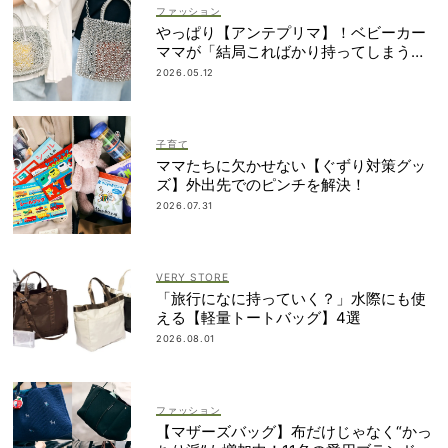
ファッション
やっぱり【アンテプリマ】！ベビーカー
ママが「結局こればかり持ってしまう」
納得の理由
2026.05.12
子育て
ママたちに欠かせない【ぐずり対策グッ
ズ】外出先でのピンチを解決！
2026.07.31
VERY STORE
「旅行になに持っていく？」水際にも使
える【軽量トートバッグ】4選
2026.08.01
ファッション
【マザーズバッグ】布だけじゃなく“かっ