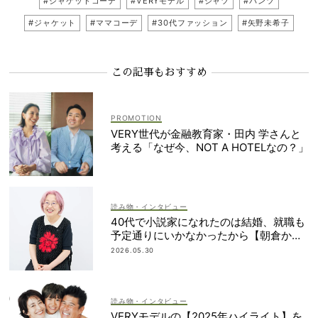
#ジャケットコーデ
#VERYモデル
#シャツ
#パンツ
#ジャケット
#ママコーデ
#30代ファッション
#矢野未希子
この記事もおすすめ
VERY世代が金融教育家・田内 学さんと
考える「なぜ今、NOT A HOTELなの？」
読み物・インタビュー
40代で小説家になれたのは結婚、就職も
予定通りにいかなかったから【朝倉かす
みさん】
2026.05.30
読み物・インタビュー
VERYモデルの【2025年ハイライト】を