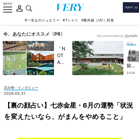
#一生ものジュエリー
#Tシャツ
#紫外線（UV）対策
今、あなたにオススメ〈PR〉
Recommended by
読み物・インタビュー
「N
【保
OT
育園
A
留学
HO
っ
2026
TEL
.08.0
て？
3
」で
】国
読み物・インタビュー
子ど
内で
2026.05.31
もの
大自
記憶
【裏の顔占い】七赤金星・6月の運勢「状況
然に
に一
触れ
を変えたいなら、がまんをやめること」
生残
る体
る
験
【極
を！
上の