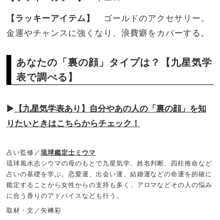
【ラッキーアイテム】
ゴールドのアクセサリー。
金運やチャンスに強くなり、浪費癖をカバーする。
あなたの「裏の顔」タイプは？【九星気学
表で調べる】
▶
【九星気学表あり】自分やあの人の「裏の顔」を知
りたいときはこちらからチェック！
占い監修／
琉球鑑定士ミウマ
琉球風水志シウマの母のもとで九星気学、姓名判断、四柱推命など
占いの基礎を学ぶ。恋愛運、出会い運、結婚運などの命運を的確に
鑑定することから女性からの支持も多く、アロマなどその人の悩み
に合う香りのアドバイスなども行う。
取材・文／矢﨑彩