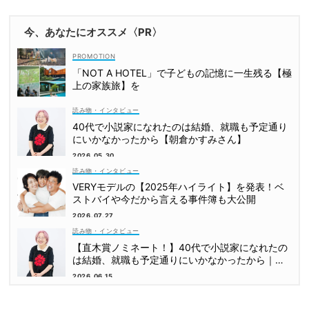
今、あなたにオススメ〈PR〉
「NOT A HOTEL」で子どもの記憶に一生残る【極
上の家族旅】を
読み物・インタビュー
40代で小説家になれたのは結婚、就職も予定通り
にいかなかったから【朝倉かすみさん】
2026.05.30
読み物・インタビュー
VERYモデルの【2025年ハイライト】を発表！ベ
ストバイや今だから言える事件簿も大公開
2026.07.27
読み物・インタビュー
【直木賞ノミネート！】40代で小説家になれたの
は結婚、就職も予定通りにいかなかったから｜朝
倉かすみさん
2026.06.15