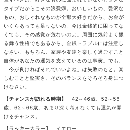
タイプだからこその浪費癖。おいしいもの、贅沢な
もの、おしゃれなものが全部大好きだから、お金が
いくらあっても足りないの。今は金銭的に困ってな
くても、その感覚が危ないのよ。周囲に気前よく振
る舞う性格でもあるから、金銭トラブルには注意し
なさい。もちろん、家族や友達と楽しく過ごすこと
自体があなたの運気を支えているのは事実。でも、
「今が良ければそれでいいよね」は失敗のもと。楽
しむことと堅実さ、そのバランスをそろそろ身につ
けなさい。
【チャンスが訪れる時期】
42
～
46
歳、
52
～
56
歳、
62
～
66
歳。あまり深く考えなくても運気が開
けるチャンス。
【ラッキーカラー】
イエロー