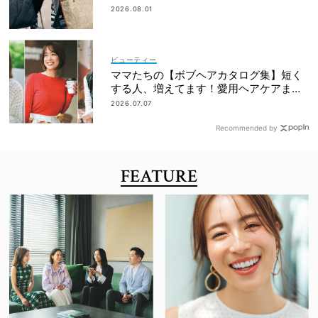
は？
2026.08.01
ビューティー
ママたちの【ボブヘアカタログ集】短く
する人、増えてます！愛用ヘアケアまで
全部見せ
2026.07.07
Recommended by
FEATURE