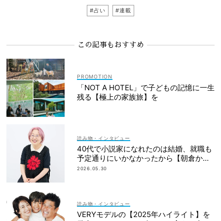
#占い
#連載
この記事もおすすめ
「NOT A HOTEL」で子どもの記憶に一生
残る【極上の家族旅】を
読み物・インタビュー
40代で小説家になれたのは結婚、就職も
予定通りにいかなかったから【朝倉かす
みさん】
2026.05.30
読み物・インタビュー
VERYモデルの【2025年ハイライト】を