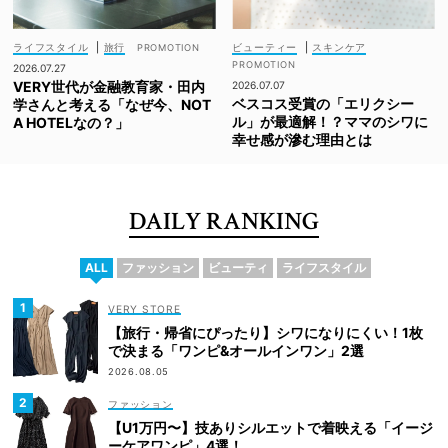
ライフスタイル
|
旅行
ビューティー
|
スキンケア
2026.07.27
VERY世代が金融教育家・田内
2026.07.07
ベスコス受賞の「エリクシー
学さんと考える「なぜ今、NOT
ル」が最適解！？ママのシワに
A HOTELなの？」
幸せ感が滲む理由とは
DAILY RANKING
ALL
ファッション
ビューティ
ライフスタイル
VERY STORE
【旅行・帰省にぴったり】シワになりにくい！1枚
で決まる「ワンピ&オールインワン」2選
2026.08.05
ファッション
【U1万円〜】技ありシルエットで着映える「イージ
ーケアワンピ」4選！