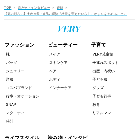
TOP
読み物・インタビュー
連載
【裏の顔占い】七赤金星・6月の運勢「状況を変えたいなら、がまんをやめること」
ファッション
ビューティー
子育て
靴
メイク
VERY児童館
バッグ
スキンケア
子連れスポット
ジュエリー
ヘア
出産・内祝い
洋服
ボディ
子ども服
コスパブランド
インナーケア
グッズ
行事・オケージョン
子ども行事
SNAP
教育
マタニティ
リアルママ
時計
ライフスタイル
読み物・インタビ