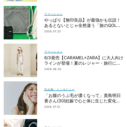
ファッション
やっぱり【無印良品】が最強かも伝説！
あるとないとじゃ全然違う「旅のQOL爆
上げアイテム」
2026.07.23
ファッション
6/3発売【CARAMEL×ZARA】に大人向け
ラインが登場！夏のレジャー・旅行にも
おすすめ
2026.06.02
読み物・インタビュー
「お腹のうぶ毛が濃くなって」貴島明日
香さん(30)妊娠で心と体に生じた変化も
「愛しいです」
2026.07.13
ファッション