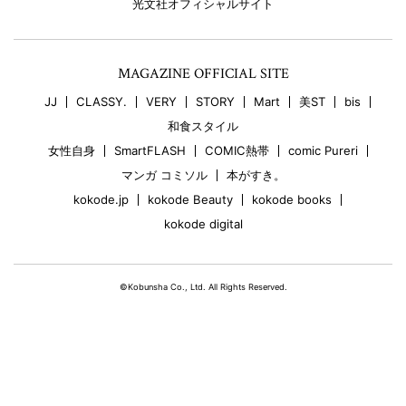
光文社オフィシャルサイト
MAGAZINE OFFICIAL SITE
JJ
CLASSY.
VERY
STORY
Mart
美ST
bis
和食スタイル
女性自身
SmartFLASH
COMIC熱帯
comic Pureri
マンガ コミソル
本がすき。
kokode.jp
kokode Beauty
kokode books
kokode digital
©Kobunsha Co., Ltd. All Rights Reserved.