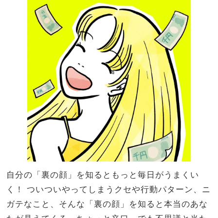
親子
家族
で参
旅】
加で
を
き
る“
新し
い選
択
肢”
自分の「裏の顔」を知るともっと毎日がうまくい
く！ ついついやってしまうクセや行動パターン、ニ
ガテなこと、そんな「裏の顔」を知ると本当のあな