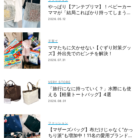
やっぱり【アンテプリマ】！ベビーカー
ママが「結局こればかり持ってしまう」
納得の理由
2026.05.12
子育て
ママたちに欠かせない【ぐずり対策グッ
ズ】外出先でのピンチを解決！
2026.07.31
VERY STORE
「旅行になに持っていく？」水際にも使
える【軽量トートバッグ】4選
2026.08.01
ファッション
【マザーズバッグ】布だけじゃなく“かっ
ちり派”も増加中！11名の愛用ブランド