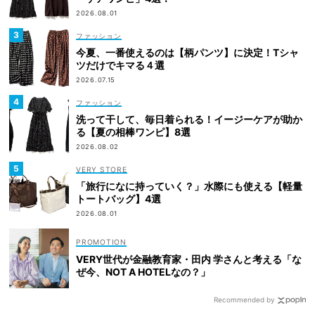
2026.08.01
ファッション
今夏、一番使えるのは【柄パンツ】に決定！Tシャ
ツだけでキマる４選
2026.07.15
ファッション
洗って干して、毎日着られる！イージーケアが助か
る【夏の相棒ワンピ】8選
2026.08.02
VERY STORE
「旅行になに持っていく？」水際にも使える【軽量
トートバッグ】4選
2026.08.01
VERY世代が金融教育家・田内 学さんと考える「な
ぜ今、NOT A HOTELなの？」
Recommended by