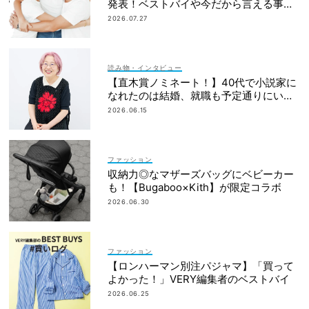
発表！ベストバイや今だから言える事件
簿も大公開
2026.07.27
読み物・インタビュー
【直木賞ノミネート！】40代で小説家に
なれたのは結婚、就職も予定通りにいか
なかったから｜朝倉かすみさん
2026.06.15
ファッション
収納力◎なマザーズバッグにベビーカー
も！【Bugaboo×Kith】が限定コラボ
2026.06.30
ファッション
【ロンハーマン別注パジャマ】「買って
よかった！」VERY編集者のベストバイ
2026.06.25