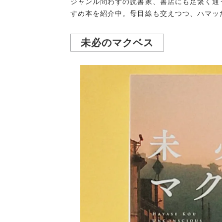
ジャンル問わずの読書家、書店にも足繋く通う
すめ本を紹介中。母目線も交えつつ、ハマッ
未必のマクベス