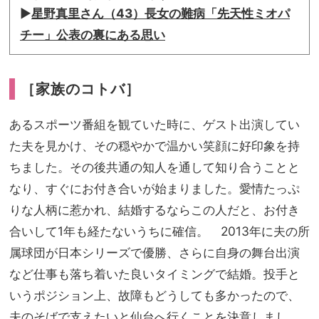
▶︎
星野真里さん（43）長女の難病「先天性ミオパ
チー」公表の裏にある思い
［家族のコトバ］
あるスポーツ番組を観ていた時に、ゲスト出演してい
た夫を見かけ、その穏やかで温かい笑顔に好印象を持
ちました。その後共通の知人を通して知り合うことと
なり、すぐにお付き合いが始まりました。愛情たっぷ
りな人柄に惹かれ、結婚するならこの人だと、お付き
合いして1年も経たないうちに確信。 2013年に夫の所
属球団が日本シリーズで優勝、さらに自身の舞台出演
など仕事も落ち着いた良いタイミングで結婚。投手と
いうポジション上、故障もどうしても多かったので、
夫のそばで支えたいと仙台へ行くことを決意しまし