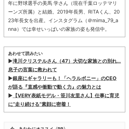
年に野球選手の美馬 学さん（現在千葉ロッテマリ
ーンズ所属）と結婚。2019年長男、RITAくん、20
23年長女を出産。インスタグラム（＠mima_79_a
nna）では幸せいっぱいの家族の姿も発信中。
あわせて読みたい
▶︎
滝川クリステルさん（47）大切な家族との別れ…
息子の言葉に救われて
▶︎
銀座にギャラリーも！「ヘラルボニー」のCEO
が語る『直感や衝動で動く力』の魅力とは
▶︎
【VERY表紙モデル・笹川友里さん】仕事に育児
に“走り続ける”素顔に密着！
今、あなたにオススメ〈PR〉