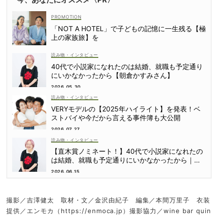
「NOT A HOTEL」で子どもの記憶に一生残る【極
上の家族旅】を
読み物・インタビュー
40代で小説家になれたのは結婚、就職も予定通り
にいかなかったから【朝倉かすみさん】
2026.05.30
読み物・インタビュー
VERYモデルの【2025年ハイライト】を発表！ベ
ストバイや今だから言える事件簿も大公開
2026.07.27
読み物・インタビュー
【直木賞ノミネート！】40代で小説家になれたの
は結婚、就職も予定通りにいかなかったから｜朝
倉かすみさん
2026.06.15
撮影／吉澤健太 取材・文／金沢由紀子 編集／本間万里子 衣装
提供／エンモカ（https://enmoca.jp）撮影協力／wine bar quin