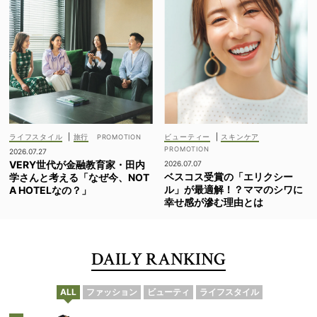
ライフスタイル
|
旅行
ビューティー
|
スキンケア
2026.07.27
VERY世代が金融教育家・田内
2026.07.07
ベスコス受賞の「エリクシー
学さんと考える「なぜ今、NOT
ル」が最適解！？ママのシワに
A HOTELなの？」
幸せ感が滲む理由とは
DAILY RANKING
ALL
ファッション
ビューティ
ライフスタイル