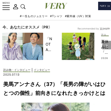
#一生ものジュエリー
#Tシャツ
#紫外線（UV）対策
今、あなたにオススメ〈PR〉
Recommended by
読み物・インタビュー
「N
夏休
OT
みに
A
「保
HO
育園
2026
TEL
.08.0
留
7
」で
学」
|
読み物・インタビュー
インタビュー
子ど
とい
2025.07.13
もの
う選
記憶
美馬アンナさん（37）「長男の障がいはひ
択
に一
肢！
とつの個性」前向きになれたきっかけとは
生残
避暑
る
地の
【極
イン
上の