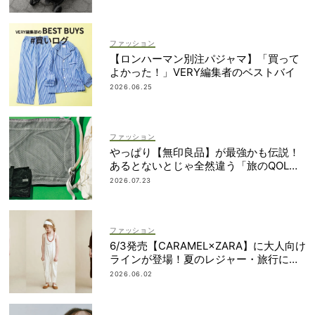
ファッション
【ロンハーマン別注パジャマ】「買って
よかった！」VERY編集者のベストバイ
2026.06.25
ファッション
やっぱり【無印良品】が最強かも伝説！
あるとないとじゃ全然違う「旅のQOL爆
上げアイテム」
2026.07.23
ファッション
6/3発売【CARAMEL×ZARA】に大人向け
ラインが登場！夏のレジャー・旅行にも
おすすめ
2026.06.02