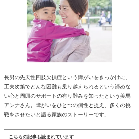
ター
家族
なら
旅】
外遊
を
びも
英語
環境
もい
いと
こ取
り
長男の先天性四肢欠損症という障がいをきっかけに、
工夫次第でどんな困難も乗り越えられるという諦めな
い心と周囲のサポートの有り難みを知ったという美馬
アンナさん。障がいをひとつの個性と捉え、多くの挑
戦をさせたいと語る家族のストーリーです。
こちらの記事も読まれています