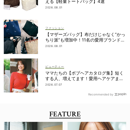
える【軽量トートバッグ】4選
2026.08.01
ファッション
【マザーズバッグ】布だけじゃなく“かっ
ちり派”も増加中！11名の愛用ブランド
は？
2026.08.01
ビューティー
ママたちの【ボブヘアカタログ集】短く
する人、増えてます！愛用ヘアケアまで
全部見せ
2026.07.07
Recommended by
FEATURE