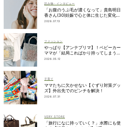
読み物・インタビュー
「お腹のうぶ毛が濃くなって」貴島明日
香さん(30)妊娠で心と体に生じた変化も
「愛しいです」
2026.07.13
ファッション
やっぱり【アンテプリマ】！ベビーカー
ママが「結局こればかり持ってしまう」
納得の理由
2026.05.12
子育て
ママたちに欠かせない【ぐずり対策グッ
ズ】外出先でのピンチを解決！
2026.07.31
VERY STORE
「旅行になに持っていく？」水際にも使