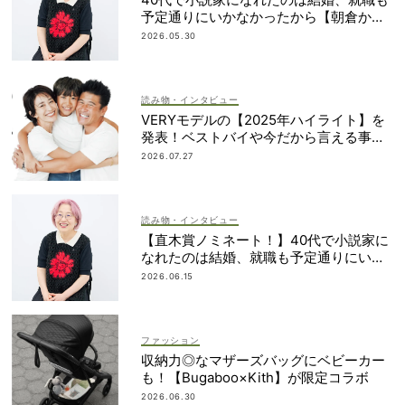
予定通りにいかなかったから【朝倉かす
みさん】
2026.05.30
読み物・インタビュー
VERYモデルの【2025年ハイライト】を
発表！ベストバイや今だから言える事件
簿も大公開
2026.07.27
読み物・インタビュー
【直木賞ノミネート！】40代で小説家に
なれたのは結婚、就職も予定通りにいか
なかったから｜朝倉かすみさん
2026.06.15
ファッション
収納力◎なマザーズバッグにベビーカー
も！【Bugaboo×Kith】が限定コラボ
2026.06.30