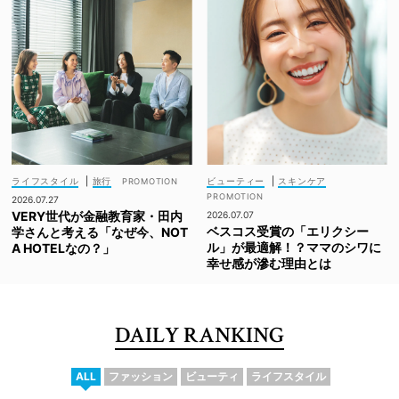
ライフスタイル
|
旅行
ビューティー
|
スキンケア
2026.07.27
VERY世代が金融教育家・田内
2026.07.07
ベスコス受賞の「エリクシー
学さんと考える「なぜ今、NOT
ル」が最適解！？ママのシワに
A HOTELなの？」
幸せ感が滲む理由とは
DAILY RANKING
ALL
ファッション
ビューティ
ライフスタイル