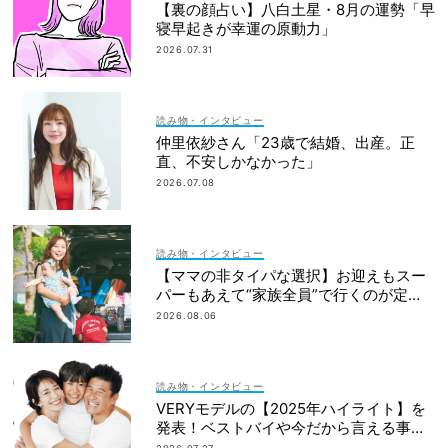
【裏の顔占い】八白土星・8月の運勢「早
寝早起きが幸運の原動力」
2026.07.31
読み物・インタビュー
仲里依紗さん「23歳で結婚、出産。正
直、不安しかなかった」
2026.07.08
読み物・インタビュー
【ママの非タイパな選択】お迎えもスー
パーもあえて“家族全員”で行くのが定
番！
2026.08.06
読み物・インタビュー
VERYモデルの【2025年ハイライト】を
発表！ベストバイや今だから言える事件
簿も大公開