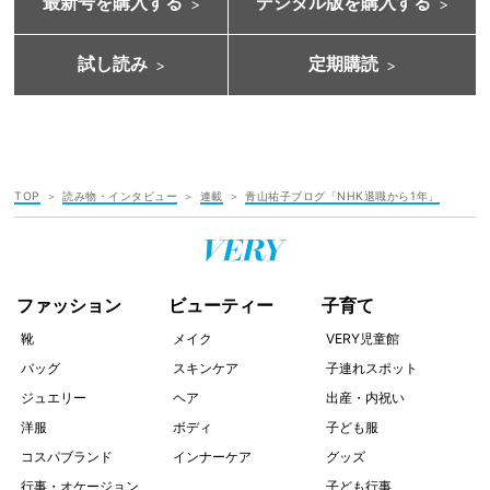
最新号を購入する
デジタル版を購入する
試し読み
定期購読
TOP
読み物・インタビュー
連載
青山祐子ブログ「NHK退職から1年」
ファッション
ビューティー
子育て
靴
メイク
VERY児童館
バッグ
スキンケア
子連れスポット
ジュエリー
ヘア
出産・内祝い
洋服
ボディ
子ども服
コスパブランド
インナーケア
グッズ
行事・オケージョン
子ども行事