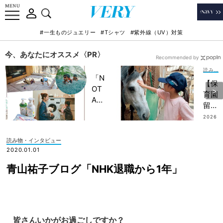
#一生ものジュエリー
#Tシャツ
#紫外線（UV）対策
今、あなたにオススメ〈PR〉
Recommended by
読み物・インタビュー
「N
【保
OT
育園
A
留
HO
学】
2026
TEL
.08.0
が移
5
」で
住の
読み物・インタビュー
子ど
ステ
2020.01.01
もの
ップ
記憶
青山祐子ブログ「NHK退職から1年」
に！
に一
2カ
生残
月お
る
き
【極
に“
皆さんいかがお過ごしですか？
上の