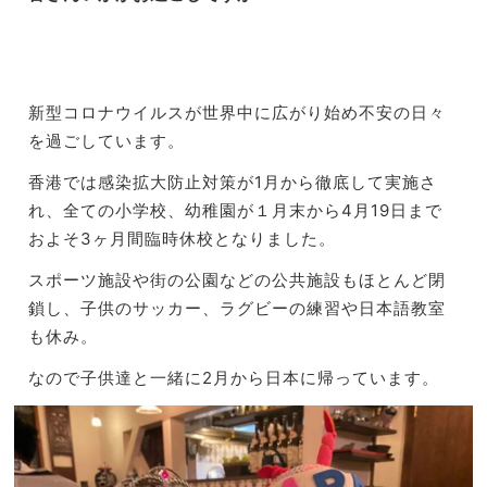
東京
家族
と北
旅】
海
を
道”
を行
新型コロナウイルスが世界中に広がり始め不安の日々
き来
を過ごしてい
ます。
して
家族
香港では感染拡大防止対策が1月から徹底して実施さ
で決
れ、
全ての小学校、幼稚園が１月末から4月19日まで
断
およそ3ヶ月間臨
時休校となりました。
スポーツ施設や街の公園などの公共施設もほとんど閉
鎖し、
子供のサッカー、ラグビーの練習や日本語教室
も休み。
なので子供達と一緒に2月から日本に帰っています。