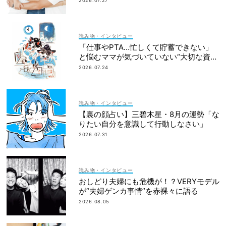
2026.07.27
読み物・インタビュー
「仕事やPTA…忙しくて貯蓄できない」
と悩むママが気づいていない“大切な資
産”って？
2026.07.24
読み物・インタビュー
【裏の顔占い】三碧木星・8月の運勢「な
りたい自分を意識して行動しなさい」
2026.07.31
読み物・インタビュー
おしどり夫婦にも危機が！？VERYモデル
が“夫婦ゲンカ事情”を赤裸々に語る
2026.08.05