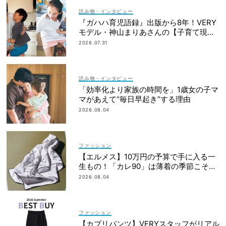
読み物・インタビュー
『ガハハ育児語録』出版から8年！VERY
モデル・神山まりあさんの【子育て現在
地】
2026.07.31
読み物・インタビュー
「効率化より家族の時間を」1歳女の子マ
マがあえて“毎日早起き”する理由
2026.08.04
ファッション
【エルメス】10万円の予算で手に入る一
生もの！「カレ90」は薄着の季節こそ重
宝
2026.08.04
ファッション
【カプリパンツ】VERYスタッフがリアル