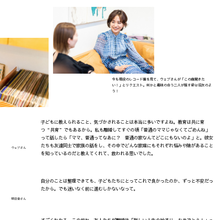
今も現役のレコード盤を見て、
ウェブさんが「この曲聞きた
い！」とリクエスト。
何かと趣味の合う二人が話す姿は旧友のよ
う！
子どもに教えられること、気づかされることは本当に多いですよね。教育は共に育
つ“共育”でもあるから。私も離婚してすぐの頃「普通のママじゃなくてごめんね」
って話したら「ママ、普通ってなあに？ 普通の家なんてどこにもないのよ」と。彼女
たちも友達同士で家族の話をし、その中でどんな家庭にもそれぞれ悩みや陰があること
ウェブさん
を知っているのだと教えてくれて、救われる思いでした。
自分のことは整理できても、子どもたちにとってこれで良かったのか、ずっと不安だっ
たから。でも迷いなく前に進むしかないなって。
明日香さん