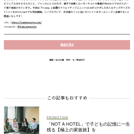
ビジュアルはもちろんのこと、ジャンルにとらわれず、親子で体験したいモノやコトの情報がWEBならではのスピー
ド感で発信されています。今回は『TIAM』と話題のクリエイティブユニットSKINがコラボした大人＆キッズサイズの
TシャツをSPOTLIGHTでも特別展開。シンプルでいて、存在感のぐっと効いたTシャツはオールシーズン活躍すること
間違いなしです！
URL：
https://tiammagazine.com/
Instagram：
＠tiam_magazine
商品を見る
撮影／谷口大輔 取材・文／関城玲子
この記事もおすすめ
「NOT A HOTEL」で子どもの記憶に一生
残る【極上の家族旅】を