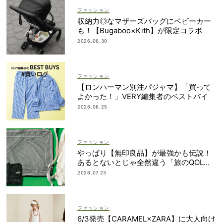
ファッション
収納力◎なマザーズバッグにベビーカー
も！【Bugaboo×Kith】が限定コラボ
2026.06.30
ファッション
【ロンハーマン別注パジャマ】「買って
よかった！」VERY編集者のベストバイ
2026.06.25
ファッション
やっぱり【無印良品】が最強かも伝説！
あるとないとじゃ全然違う「旅のQOL爆
上げアイテム」
2026.07.23
ファッション
6/3発売【CARAMEL×ZARA】に大人向け