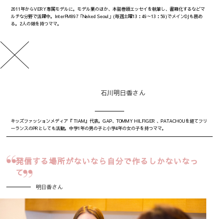
2011年からVERY専属モデルに。モデル業のほか、本誌巻頭エッセイを執筆し、書籍化するなどマ
ルチな分野で活躍中。InterFM897「Naked Seoul」(毎週土曜13：49～13：59)でメインDJも務め
る。2人の娘を持つママ。
石川明日香さん
キッズファッションメディア『 TIAM』代表。GAP、TOMMY HILFIGER 、PATACHOUを経てフリ
ーランスのPRとしても活動。中学1年の男の子と小学4年の女の子を持つママ。
発信する場所がないなら
自分で作るしかないなっ
て
明日香さん