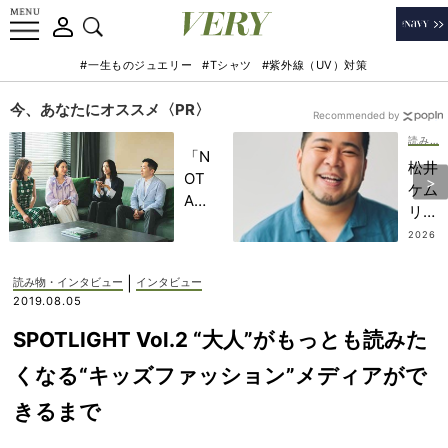
#一生ものジュエリー
#Tシャツ
#紫外線（UV）対策
今、あなたにオススメ〈PR〉
Recommended by
読み物・インタビュー
「N
松井
OT
ケム
A
リさ
HO
ん
2026
TEL
.07.2
「子
2
」で
ども
|
読み物・インタビュー
インタビュー
子ど
が生
2019.08.05
もの
まれ
記憶
SPOTLIGHT Vol.2 “大人”がもっとも読みた
てか
に一
ら妻
くなる“キッズファッション”メディアがで
生残
と対
る
きるまで
等と
【極
は思
上の