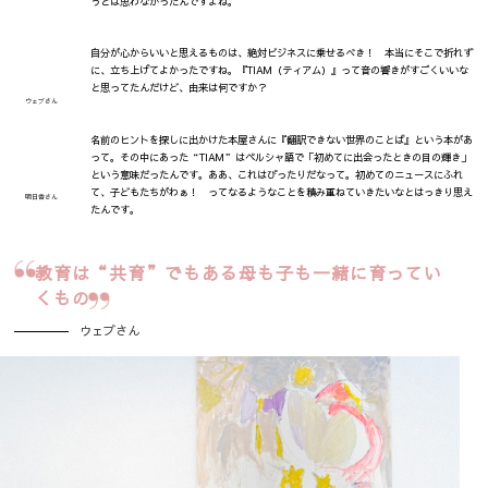
うとは思わなかったんですよね。
自分が心からいいと思えるものは、絶対ビジネスに乗せるべき！ 本当にそこで折れず
に、立ち上げてよかったですね。『TIAM（ティアム）』って音の響きがすごくいいな
と思ってたんだけど、由来は何ですか？
ウェブさん
名前のヒントを探しに出かけた本屋さんに『翻訳できない世界のことば』という本があ
って。その中にあった“TIAM”はペルシャ語で「初めてに出会ったときの目の輝き」
という意味だったんです。ああ、これはぴったりだなって。初めてのニュースにふれ
て、子どもたちがわぁ！ ってなるようなことを積み重ねていきたいなとはっきり思え
明日香さん
たんです。
教育は“共育”でもある
母も子も一緒に
育ってい
くもの
ウェブさん