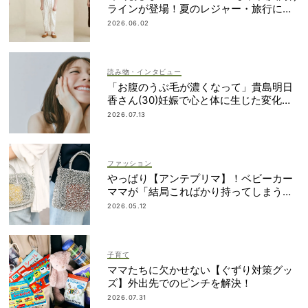
ラインが登場！夏のレジャー・旅行にも
おすすめ
2026.06.02
読み物・インタビュー
「お腹のうぶ毛が濃くなって」貴島明日
香さん(30)妊娠で心と体に生じた変化も
「愛しいです」
2026.07.13
ファッション
やっぱり【アンテプリマ】！ベビーカー
ママが「結局こればかり持ってしまう」
納得の理由
2026.05.12
子育て
ママたちに欠かせない【ぐずり対策グッ
ズ】外出先でのピンチを解決！
2026.07.31