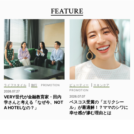
FEATURE
ライフスタイル
|
旅行
ビューティー
|
スキンケア
2026.07.27
VERY世代が金融教育家・田内
2026.07.07
ベスコス受賞の「エリクシー
学さんと考える「なぜ今、NOT
ル」が最適解！？ママのシワに
A HOTELなの？」
幸せ感が滲む理由とは