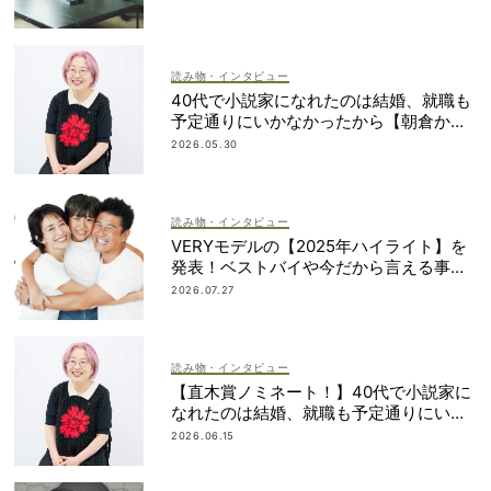
読み物・インタビュー
40代で小説家になれたのは結婚、就職も
予定通りにいかなかったから【朝倉かす
みさん】
2026.05.30
読み物・インタビュー
VERYモデルの【2025年ハイライト】を
発表！ベストバイや今だから言える事件
簿も大公開
2026.07.27
読み物・インタビュー
【直木賞ノミネート！】40代で小説家に
なれたのは結婚、就職も予定通りにいか
なかったから｜朝倉かすみさん
2026.06.15