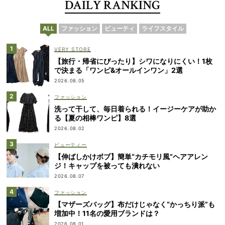
DAILY RANKING
ALL
ファッション
ビューティ
ライフスタイル
VERY STORE
【旅行・帰省にぴったり】シワになりにくい！1枚
で決まる「ワンピ&オールインワン」2選
2026.08.05
ファッション
洗って干して、毎日着られる！イージーケアが助か
る【夏の相棒ワンピ】8選
2026.08.02
ビューティー
【伸ばしかけボブ】簡単“カチモリ風”ヘアアレン
ジ！キャップを被っても潰れない
2026.08.07
ファッション
【マザーズバッグ】布だけじゃなく“かっちり派”も
増加中！11名の愛用ブランドは？
2026.08.01