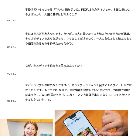
手掛けていらっしゃる『TIAM』読みました。PEOPLEのカテゴリとか、本当に気にな
る方ばっかり！人選の基準はどのように？
ウェブさん
実はほとんどが友人なんです。自分がこの人の書いたものを読みたいかどうかが基準。
キッズメディアでありながらも、ママとしてだけでなく、一人の女性として読んでもら
う価値のあるものを作りたかったので。
明日香さん
なぜ、今メディアを作ろうと思ったんですか？
ウェブさん
すごくシンプルな理由なんですけど、キッズファッションを発信できるフィールドがな
かったんです。もともとPRなので、常に情報を発信したいと思いつつ、方向性が微妙
に違ったり、WEBが弱かったり、これ！ という媒体が本当になくて。じゃあ自分で
やるしかないか、と。
明日香さん