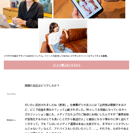
スマホでも読みやすいTIAMのビジュアル。リリースを記念してSKINとコラボしたTシャツはウェブさんも絶賛。
Tシャツ購入はこちらから
周囲の反応はどうでしたか？
ウェブさん
だいたい反対されましたね（苦笑）。仕事繋がりの友人には「必然性は理解できるけ
ど、どこで収益を得るの？」って心配されました。PRとしてお世話になっているキッ
ズのファッション誌にも、メディア立ち上げのご挨拶にお伺いしたんですが「業界全体
が活性化するのはとても良いことだから歓迎だよ」と競合にもなり得るのに快く迎えて
明日香さん
くださって。でも「とはいえメディア運営は本当に大変だから、まずはインスタでいい
んじゃない？」なんて、アドバイスもいただいたりして……。それでも、なぜかやめよ