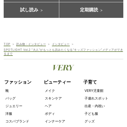
試し読み
定期購読
TOP
読み物・インタビュー
インタビュー
SPOTLIGHT Vol.2 “大人”がもっとも読みたくなる“キッズファッション”メディアができ
るまで
ファッション
ビューティー
子育て
靴
メイク
VERY児童館
バッグ
スキンケア
子連れスポット
ジュエリー
ヘア
出産・内祝い
洋服
ボディ
子ども服
コスパブランド
インナーケア
グッズ