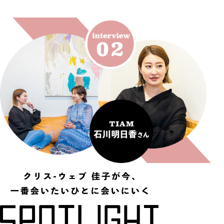
わな
家族
くな
旅】
っ
を
た」