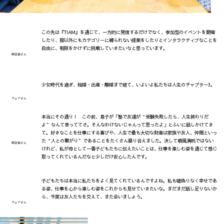
この先は『TIAM』を通じて、一方的に発信するだけでなく、参加型のイベントを開催
したり、服以外にもカテゴリーに縛られない提案をしたりとインタラクティブなことを
自由に、制限をかけずに挑戦していきたいなと思っています。
明日香さん
少女時代を過ぎ、結婚・出産・離婚まで経て、いよいよ私たちは人生のチャプター3。
ウェブさん
本当にその通り！ この前、息子が「塾で友達が“受験失敗したら、人生終わりだ
よ”なんて言っててさ。そんなわけないじゃんって思ったよ」とふいに話しかけてき
て。好きなことを仕事にする喜びや、人生で最も大切な財産は家族や友人、仲間といっ
た“人との繋がり”であることをたくさん語り合えました。決して順風満帆ではない
明日香さん
けれど、私が母として一番子どもたちに伝えたいことは、仕事を楽しむ姿を通じて感じ
取ってくれているんだなと少しだけ安心したんです。
子どもたちは本当に私たちをよく見てくれているんですよね。私も嘘偽りなく幸せであ
る姿、仕事を心から楽しむ姿をこれからも見せていきたいな。まだまだ話し足りないか
ら、今度は友人たちを交えて、また会いましょう。
ウェブさん