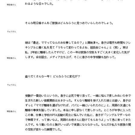
わるような日々でした。
明日香さん
そんな明日香さんをご家族はどんなふうに見つめていらしたのでしょう。
ウェブさん
娘は「最近、ママってなんのお仕事してるの？」と興味津々。息子は場所も時間もフレ
キシブルに働く私を見て「うちって変わってるよね、超自由じゃん」と（笑）。実は
私、2年前に離婚したんですけど、この一年は家族の空気もすごく大きく変化した気が
します。会社設立、メディア立ち上げ、そこに息子の中学受験も加わって。
明日香さん
盛りだくさんな一年！ どんなふうに変化が？
ウェブさん
受験が一番効いたというか。息子に必死で寄り添って、一緒に悩んで苦しみぬいた中で
生まれた新しい信頼関係は大きかった。すんなり離婚を受け入れた娘とは違い、息子は
ずっと「ママが離婚を選ばなければ、パパと一緒にいられたのに」と、周囲の友達にも
離婚の事実を隠していました。本当に申し訳なくて苦しかった。ところが中学に入った
明日香さん
この春、仕事と学校のPTA活動の両立に悩んでいた私に、息子が「シングルマザーなの
で無理です、って言いなよ。周囲のお母さんに助けてもらおうよ」って急に言ってきた
んです。もう驚いたのと胸がいっぱいで言葉にならなかった。なんだか私たち家族の間
の空気が変わった瞬間でした。