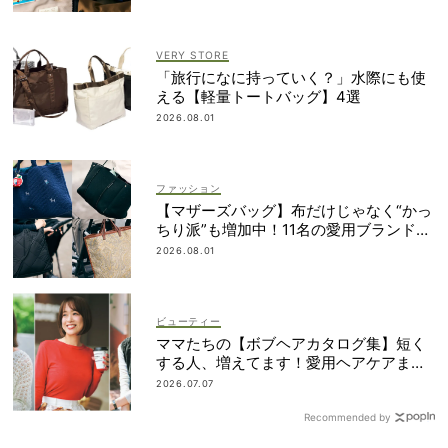
VERY STORE
「旅行になに持っていく？」水際にも使
える【軽量トートバッグ】4選
2026.08.01
ファッション
【マザーズバッグ】布だけじゃなく“かっ
ちり派”も増加中！11名の愛用ブランド
は？
2026.08.01
ビューティー
ママたちの【ボブヘアカタログ集】短く
する人、増えてます！愛用ヘアケアまで
全部見せ
2026.07.07
Recommended by