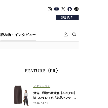
読み物・インタビュー
FEATURE〈PR〉
ファッション
帰省、通勤の最適解【ユニクロ】
涼しいキレイめ「名品パンツ」は
ブラウンが使える！
2026.08.01