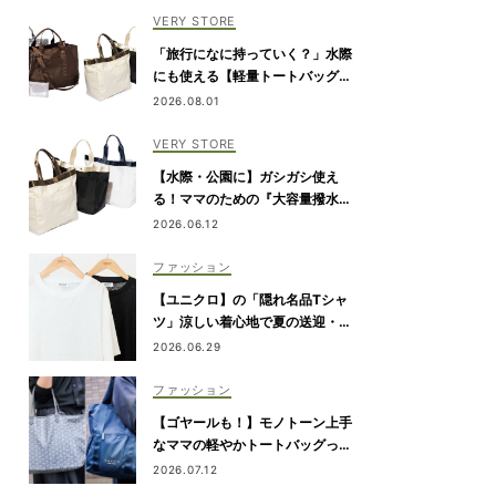
VERY STORE
「旅行になに持っていく？」水際
にも使える【軽量トートバッグ】4
選
2026.08.01
VERY STORE
【水際・公園に】ガシガシ使え
る！ママのための『大容量撥水ト
ート』
2026.06.12
ファッション
【ユニクロ】の「隠れ名品Tシャ
ツ」涼しい着心地で夏の送迎・公
園にぴったり！
2026.06.29
ファッション
【ゴヤールも！】モノトーン上手
なママの軽やかトートバッグっ
て？
2026.07.12