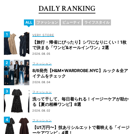
DAILY RANKING
ALL
ファッション
ビューティ
ライフスタイル
VERY STORE
【旅行・帰省にぴったり】シワになりにくい！1枚
で決まる「ワンピ&オールインワン」2選
2026.08.05
ファッション
8/6発売【H&M×WARDROBE.NYC】ルック＆全ア
イテムをチェック
2026.08.04
ファッション
洗って干して、毎日着られる！イージーケアが助か
る【夏の相棒ワンピ】8選
2026.08.02
ファッション
【U1万円〜】技ありシルエットで着映える「イージ
ーケアワンピ」4選！