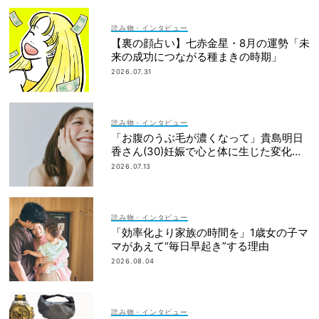
読み物・インタビュー
【裏の顔占い】七赤金星・8月の運勢「未
来の成功につながる種まきの時期」
2026.07.31
読み物・インタビュー
「お腹のうぶ毛が濃くなって」貴島明日
香さん(30)妊娠で心と体に生じた変化も
「愛しいです」
2026.07.13
読み物・インタビュー
「効率化より家族の時間を」1歳女の子マ
マがあえて“毎日早起き”する理由
2026.08.04
読み物・インタビュー