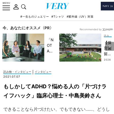
#一生ものジュエリー
#Tシャツ
#紫外線（UV）対策
今、あなたにオススメ〈PR〉
Recommended by
読み物・インタビュー
「N
【保
OT
育園
A
留学
HO
っ
2026
TEL
.08.0
て？
3
」で
】国
|
読み物・インタビュー
インタビュー
子ど
内で
2021.07.07
もの
大自
記憶
もしかしてADHD？悩める人の「片づけラ
然に
に一
触れ
イフハック」臨床心理士・中島美鈴さん
生残
る体
る
験
【極
できることなら片づけたい、でもできない……、どうし
を！
上の