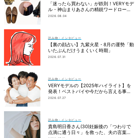
「迷ったら買わない」が鉄則！VERYモデ
ル・神山まりあさんの精鋭ワードローブ1
2選
2026.08.04
読み物・インタビュー
【裏の顔占い】九紫火星・8月の運勢「動
いたぶんだけうまくいく時期」
2026.07.31
読み物・インタビュー
VERYモデルの【2025年ハイライト】を
発表！ベストバイや今だから言える事件
簿も大公開
2026.07.27
読み物・インタビュー
貴島明日香さん(30)妊娠後の「つわりで
点滴に通う日々」を救った、夫の言葉と