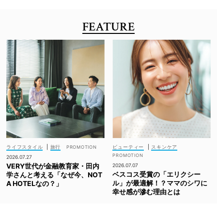
FEATURE
ライフスタイル
|
旅行
ビューティー
|
スキンケア
2026.07.27
VERY世代が金融教育家・田内
2026.07.07
ベスコス受賞の「エリクシー
学さんと考える「なぜ今、NOT
ル」が最適解！？ママのシワに
A HOTELなの？」
幸せ感が滲む理由とは