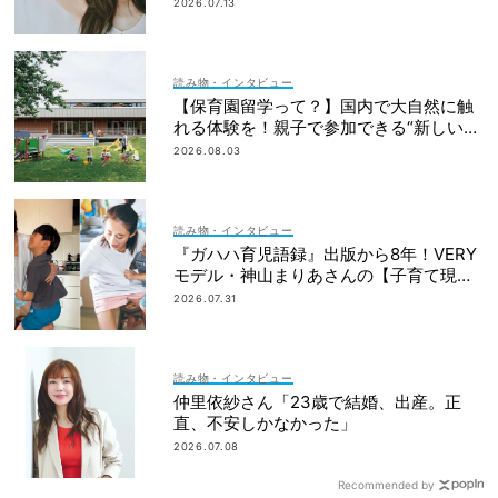
朝マック
2026.07.13
読み物・インタビュー
【保育園留学って？】国内で大自然に触
れる体験を！親子で参加できる“新しい選
択肢”
2026.08.03
読み物・インタビュー
『ガハハ育児語録』出版から8年！VERY
モデル・神山まりあさんの【子育て現在
地】
2026.07.31
読み物・インタビュー
仲里依紗さん「23歳で結婚、出産。正
直、不安しかなかった」
2026.07.08
Recommended by