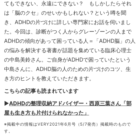
親子
てもできない、永遠にできない？ もしかしたらそれ
家族
で参
旅】
は「脳のクセ」のせいかもしれない？という噂を聞
加で
を
き、ADHDの片づけに詳しい専門家にお話を伺いまし
き
る“
た。今回は、診断がつく人からグレーゾーンの人まで
新し
ADHDの傾向があって困っている人＝「ADHD脳」の人
い選
の悩みを解決する著書が話題を集めている臨床心理士
択
肢”
の中島美鈴さん。ご自身がADHDで困っていたという
中島さんに、ADHD脳の人のための片づけのコツ、生
き方のヒントを教えていただきます。
こちらの記事も読まれています
▶︎
ADHDの整理収納アドバイザー・西原三葉さん「部
屋も生き方も片付けられなかった」
※掲載中の情報はVERY2021年6月号（5/7発売）掲載時のもので
す。