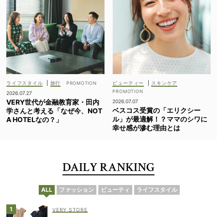
ライフスタイル
|
旅行
ビューティー
|
スキンケア
2026.07.27
VERY世代が金融教育家・田内
2026.07.07
ベスコス受賞の「エリクシー
学さんと考える「なぜ今、NOT
ル」が最適解！？ママのシワに
A HOTELなの？」
幸せ感が滲む理由とは
DAILY RANKING
ALL
ファッション
ビューティ
ライフスタイル
VERY STORE