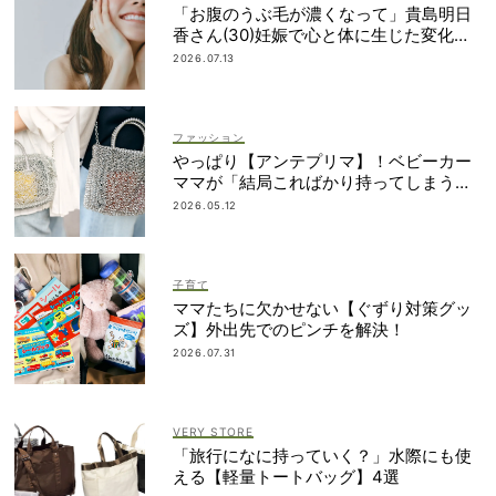
「お腹のうぶ毛が濃くなって」貴島明日
香さん(30)妊娠で心と体に生じた変化も
「愛しいです」
2026.07.13
ファッション
やっぱり【アンテプリマ】！ベビーカー
ママが「結局こればかり持ってしまう」
納得の理由
2026.05.12
子育て
ママたちに欠かせない【ぐずり対策グッ
ズ】外出先でのピンチを解決！
2026.07.31
VERY STORE
「旅行になに持っていく？」水際にも使
える【軽量トートバッグ】4選