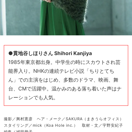
●貫地谷しほりさん Shihori Kanjiya
1985年東京都出身。中学生の時にスカウトされ芸
能界入り。NHKの連続テレビ小説「ちりとてち
ん」での主演をはじめ、多数のドラマ、映画、舞
台、CMで活躍中。温かみのある落ち着いた声はナ
レーションでも人気。
撮影／興村憲彦 ヘア・メーク／SAKURA（まきうらオフィス）
スタイリング／mick（Koa Hole inc.） 取材・文／宇野安紀子
編集／城田繭子