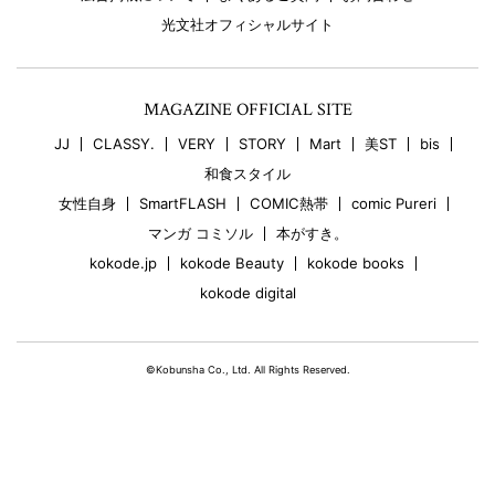
光文社オフィシャルサイト
MAGAZINE OFFICIAL SITE
JJ
CLASSY.
VERY
STORY
Mart
美ST
bis
和食スタイル
女性自身
SmartFLASH
COMIC熱帯
comic Pureri
マンガ コミソル
本がすき。
kokode.jp
kokode Beauty
kokode books
kokode digital
©Kobunsha Co., Ltd. All Rights Reserved.