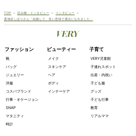
TOP
読み物・インタビュー
インタビュー
貫地谷しほりさん「結婚して、良い意味で適当になれました」
ファッション
ビューティー
子育て
靴
メイク
VERY児童館
バッグ
スキンケア
子連れスポット
ジュエリー
ヘア
出産・内祝い
洋服
ボディ
子ども服
コスパブランド
インナーケア
グッズ
行事・オケージョン
子ども行事
SNAP
教育
マタニティ
リアルママ
時計