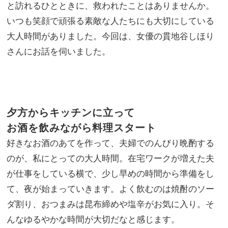
東京
と訪れるひとときに、救われたことはありませんか。
家族
と北
旅】
いつも笑顔で頑張る素敵な人たちにも大切にしている
海
を
大人時間がありました。今回は、女優の貫地谷しほり
道”
を行
さんにお話を伺いました。
き来
して
家族
で決
断
夕方からキッチンに立って
お酒を飲みながら料理スタート
好きなお酒のあてを作って、夫婦でのんびり晩酌する
のが、私にとっての大人時間。在宅ワークが増えた夫
が仕事をしている横で、少し早めの時間から準備をし
て、夜が始まっていきます。よく飲むのは焼酎のソー
ダ割り、おつまみは昆布締めや塩辛がお気に入り。そ
んなゆるやかな時間が大切だなと感じます。