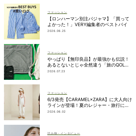
ファッション
【ロンハーマン別注パジャマ】「買って
よかった！」VERY編集者のベストバイ
2026.06.25
ファッション
やっぱり【無印良品】が最強かも伝説！
あるとないとじゃ全然違う「旅のQOL爆
上げアイテム」
2026.07.23
ファッション
6/3発売【CARAMEL×ZARA】に大人向け
ラインが登場！夏のレジャー・旅行にも
おすすめ
2026.06.02
読み物・インタビュー