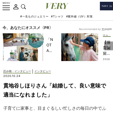
#一生ものジュエリー
#Tシャツ
#紫外線（UV）対策
今、あなたにオススメ〈PR〉
Recommended by
読み物・インタビュー
「N
【保
OT
育園
A
留
HO
学】
2026
TEL
.08.0
が移
5
」で
住の
|
読み物・インタビュー
インタビュー
子ど
ステ
2020.10.24
もの
ップ
記憶
貫地谷しほりさん「結婚して、良い意味で
に！
に一
2カ
適当になれました」
生残
月お
る
き
【極
子育てに家事と、目まぐるしい忙しさの毎日の中でふ
に“
上の