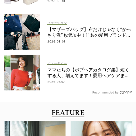
2026.08.01
ファッション
【マザーズバッグ】布だけじゃなく“かっ
ちり派”も増加中！11名の愛用ブランド
は？
2026.08.01
ビューティー
ママたちの【ボブヘアカタログ集】短く
する人、増えてます！愛用ヘアケアまで
全部見せ
2026.07.07
Recommended by
FEATURE