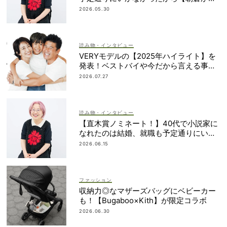
みさん】
2026.05.30
読み物・インタビュー
VERYモデルの【2025年ハイライト】を
発表！ベストバイや今だから言える事件
簿も大公開
2026.07.27
読み物・インタビュー
【直木賞ノミネート！】40代で小説家に
なれたのは結婚、就職も予定通りにいか
なかったから｜朝倉かすみさん
2026.06.15
ファッション
収納力◎なマザーズバッグにベビーカー
も！【Bugaboo×Kith】が限定コラボ
2026.06.30