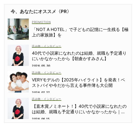
今、あなたにオススメ〈PR〉
「NOT A HOTEL」で子どもの記憶に一生残る【極
上の家族旅】を
読み物・インタビュー
40代で小説家になれたのは結婚、就職も予定通り
にいかなかったから【朝倉かすみさん】
2026.05.30
読み物・インタビュー
VERYモデルの【2025年ハイライト】を発表！ベ
ストバイや今だから言える事件簿も大公開
2026.07.27
読み物・インタビュー
【直木賞ノミネート！】40代で小説家になれたの
は結婚、就職も予定通りにいかなかったから｜朝
倉かすみさん
2026.06.15