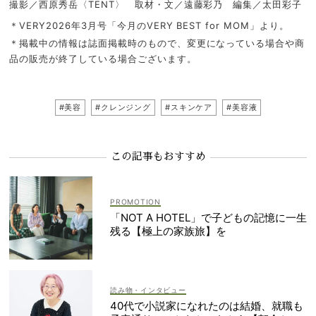
撮影／西原秀岳〈TENT〉 取材・文／遠藤彩乃 編集／太田彩子
＊VERY2026年3月号「今月のVERY BEST for MOM」より。
＊掲載中の情報は誌面掲載時のもので、変更になっている場合や商
品の販売が終了している場合ございます。
#美容
#クレンジング
#スキンケア
#美容液
この記事もおすすめ
「NOT A HOTEL」で子どもの記憶に一生
残る【極上の家族旅】を
読み物・インタビュー
40代で小説家になれたのは結婚、就職も