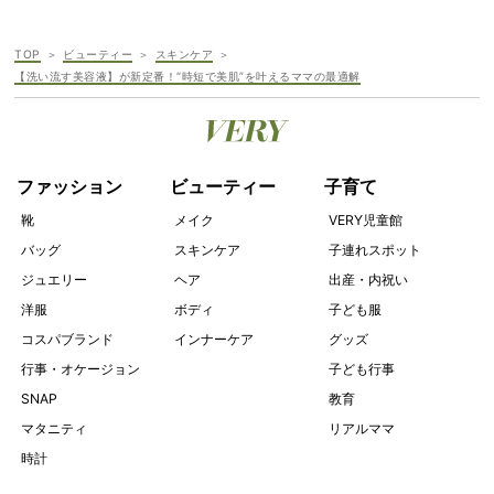
TOP
ビューティー
スキンケア
【洗い流す美容液】が新定番！“時短で美肌”を叶えるママの最適解
ファッション
ビューティー
子育て
靴
メイク
VERY児童館
バッグ
スキンケア
子連れスポット
ジュエリー
ヘア
出産・内祝い
洋服
ボディ
子ども服
コスパブランド
インナーケア
グッズ
行事・オケージョン
子ども行事
SNAP
教育
マタニティ
リアルママ
時計