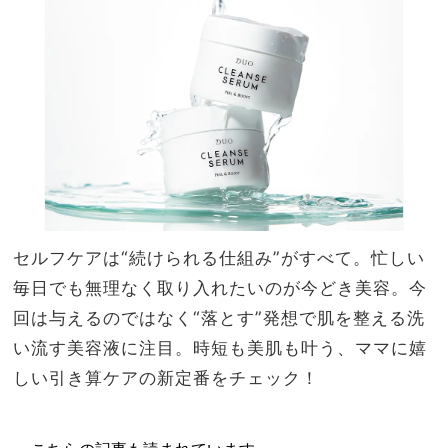
きり
家族
＆涼
旅】
しげ
を
な夏
アレ
ンジ
セルフケアは“続けられる仕組み”がすべて。忙しい
毎日でも無理なく取り入れたいのが今どき美容。今
回は与えるのではなく“落とす”発想で肌を整える洗
い流す美容液に注目。時短も美肌も叶う、ママに嬉
しい引き算ケアの新定番をチェック！