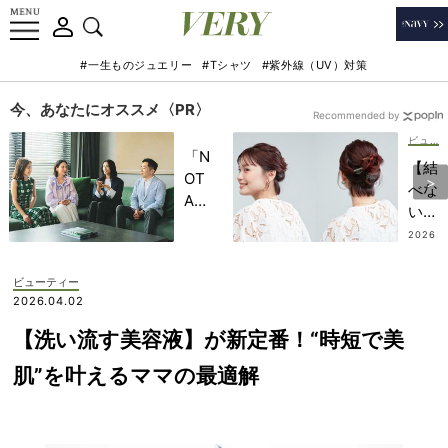
#一生ものジュエリー
#Tシャツ
#紫外線（UV）対策
今、あなたにオススメ〈PR〉
Recommended by
ビューティー
「N
【結
OT
べな
A
い短
HO
めボ
2026
TEL
.07.2
ブ】
5
」で
「ミ
ビューティー
子ど
ニク
2026.04.02
もの
リッ
記憶
【洗い流す美容液】が新定番！“時短で美
プ」
に一
で解
肌”を叶えるママの最適解
生残
決！
る
首元
【極
すっ
上の