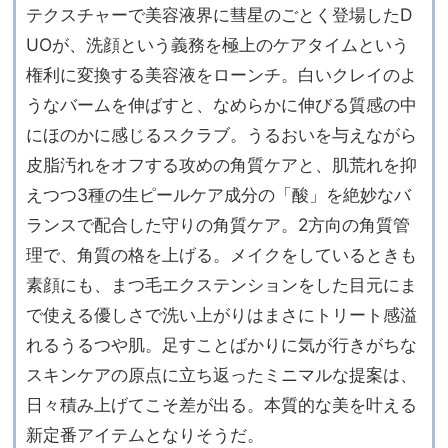
テクスチャーで美容液界に彗星のごとく登場したD
UOが、洗顔という義務を極上のケアタイムという
権利に変換する美容液をローンチ。白いクレイのよ
うなバームを伸ばすと、なめらかに伸びる質感の中
にほのかに感じるスクラブ。うるおいを与えながら
皮脂汚れをオフする攻めの角質ケアと、肌荒れを抑
えつつ3種の生ピールケア成分の「酸」を絶妙なバ
ランスで配合した守りの角質ケア。2方向の角質管
理で、角質の格を上げる。メイクをしているときも
素顔にも、まつ毛エクステンションをした目元にま
で使える優しさで洗い上がりはまさにトリート感溢
れるうるつや肌。足すことばかりに気が行きがちな
スキンケアの原点に立ち返ったミニマルな提案は、
日々積み上げてこそ差が出る。本質的な美を叶える
新定番アイテムとなりそうだ。