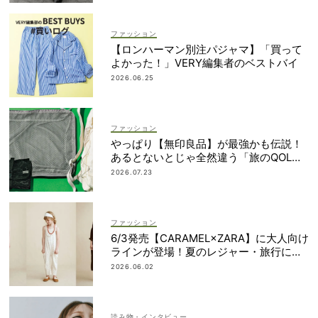
ファッション
【ロンハーマン別注パジャマ】「買って
よかった！」VERY編集者のベストバイ
2026.06.25
ファッション
やっぱり【無印良品】が最強かも伝説！
あるとないとじゃ全然違う「旅のQOL爆
上げアイテム」
2026.07.23
ファッション
6/3発売【CARAMEL×ZARA】に大人向け
ラインが登場！夏のレジャー・旅行にも
おすすめ
2026.06.02
読み物・インタビュー