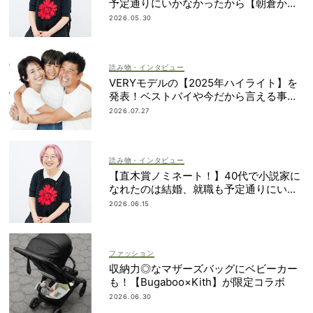
予定通りにいかなかったから【朝倉かす
みさん】
2026.05.30
読み物・インタビュー
VERYモデルの【2025年ハイライト】を
発表！ベストバイや今だから言える事件
簿も大公開
2026.07.27
読み物・インタビュー
【直木賞ノミネート！】40代で小説家に
なれたのは結婚、就職も予定通りにいか
なかったから｜朝倉かすみさん
2026.06.15
ファッション
収納力◎なマザーズバッグにベビーカー
も！【Bugaboo×Kith】が限定コラボ
2026.06.30