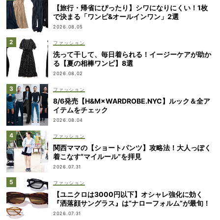
【旅行・帰省にぴったり】シワになりにくい！1枚
で決まる「ワンピ&オールインワン」2選
2026.08.05
ファッション
洗って干して、毎日着られる！イージーケアが助か
る【夏の相棒ワンピ】8選
2026.08.02
ファッション
8/6発売【H&M×WARDROBE.NYC】ルック＆全ア
イテムをチェック
2026.08.04
ファッション
関西ママの【ショートパンツ】攻略法！大人っぽく
着こなす“マイルール”を拝見
2026.07.31
ファッション
【ユニクロは3000円以下】オシャレ強化に効く
『洒落顔サングラス』は“ナローフォルム”が最旬！
2026.07.31