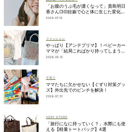
「お腹のうぶ毛が濃くなって」貴島明日
香さん(30)妊娠で心と体に生じた変化も
「愛しいです」
2026.07.13
ファッション
やっぱり【アンテプリマ】！ベビーカー
ママが「結局こればかり持ってしまう」
納得の理由
2026.05.12
子育て
ママたちに欠かせない【ぐずり対策グッ
ズ】外出先でのピンチを解決！
2026.07.31
VERY STORE
「旅行になに持っていく？」水際にも使
える【軽量トートバッグ】4選