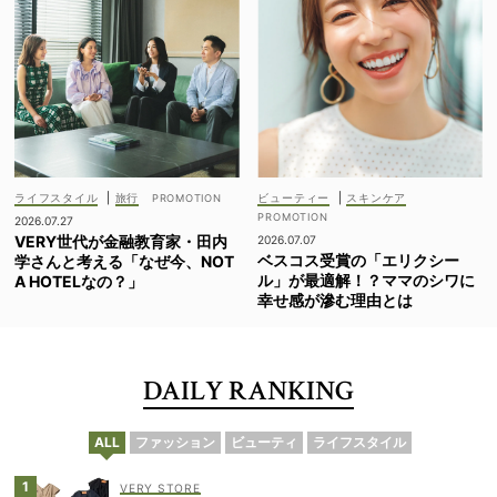
ライフスタイル
|
旅行
ビューティー
|
スキンケア
2026.07.27
VERY世代が金融教育家・田内
2026.07.07
ベスコス受賞の「エリクシー
学さんと考える「なぜ今、NOT
ル」が最適解！？ママのシワに
A HOTELなの？」
幸せ感が滲む理由とは
DAILY RANKING
ALL
ファッション
ビューティ
ライフスタイル
VERY STORE