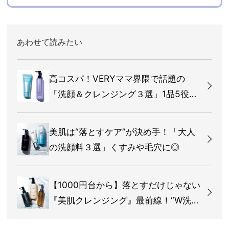
あわせて読みたい
高コスパ！VERYママ界隈で話題の
「洗顔＆クレンジング３選」1品5役の
スグレものって？
美肌は“落とすケア”が決め手！「大人
の洗顔料３選」くすみや毛穴に◎
【1000円台から】落とすだけじゃない
『美肌クレンジング』最前線！“W洗顔
不要”も