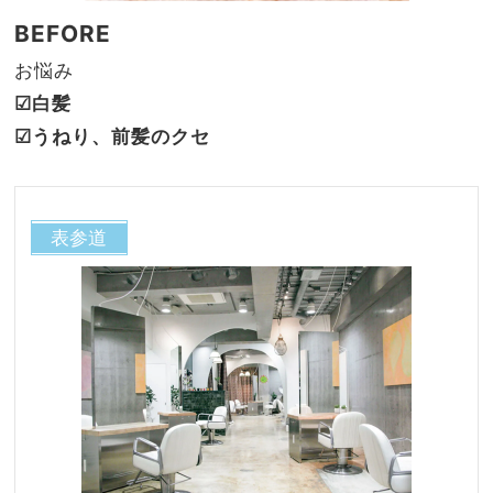
BEFORE
お悩み
☑︎白髪
☑︎うねり、前髪のクセ
表参道