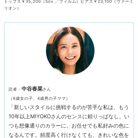
トップス￥35,200（Sov.╱フィルム）ピアス￥23,100（ヴァーミ
リオン）
中谷春菜
読者・
さん
（6歳女の子、4歳男の子ママ）
「新しいスタイルに挑戦するのが苦手な私は、もう
10年以上MIYOKOさんのセンスに頼りっぱなし。い
つも想像通りのカラーに。お任せでも私好みの色に
なるんです。頻度高く行けなくても、きれいな色を