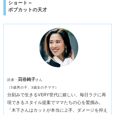
ショート～
ボブカットの天才
苅谷純子
読者・
さん
（5歳男の子、3歳女の子ママ）
分刻みで生きるVERY世代に嬉しい、毎日ラクに再
現できるスタイル提案でママたちの心を鷲掴み。
「木下さんはカットが本当に上手。ダメージを抑え