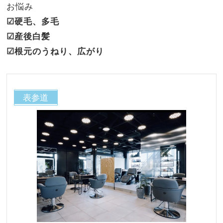
お悩み
☑︎硬毛、多毛
☑︎産後白髪
☑︎根元のうねり、広がり
表参道