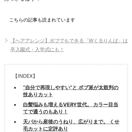
こちらの記事も読まれています
【ヘアアレンジ】ボブでもできる「Wくるりんぱ」は
卒入園式・入学式にも！
【INDEX】
“自分で再現しやすい”と ボブ派が太鼓判の
技ありカット
白髪悩みも増えるVERY世代。 カラー目当
てで通うのもあり！
天パから産後のうねり、広がりまで。 くせ
毛カットに定評あり