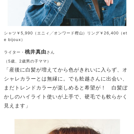
シャツ￥5,990（エニィ╱オンワード樫山）リング￥26,400（et
e bijoux）
桃井真由
ライター・
さん
（5歳、2歳男の子ママ）
「産後に白髪が増えてから色がきれいに入らず、オ
シャレカラーとは無縁に。でも舩越さんに出会い、
まだトレンドカラーが楽しめると希望が！ 白髪ぼ
かしのハイライト使いが上手で、硬毛でも軟らかく
見えます」