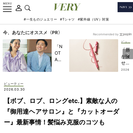
#一生ものジュエリー
#Tシャツ
#紫外線（UV）対策
今、あなたにオススメ〈PR〉
Recommended by
ビューティー
「N
「唇
OT
が痩
A
せて
HO
き
2026
TEL
.08.0
た…
3
」で
」を
ビューティー
子ど
解
2026.03.30
もの
決！
記憶
【ボブ、ロブ、ロングetc.】素敵な人の
人中
に一
短縮
『御用達ヘアサロン』と『カットオーダ
生残
系
る
ー』最新事情！髪悩み克服のコツも
『リ
【極
ップ
上の