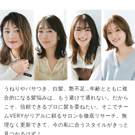
ライ
家族
ナ
旅】
ー』
を
で“
ふっ
く
ら”
メイ
ク
うねりやパサつき、白髪、艶不足…年齢とともに複
合的になる髪悩みは、もう避けて通れない。だから
こそ、信頼できるプロに髪を委ねたい。そこでチー
ムVERYがリアルに頼るサロンを徹底リサーチ。無
理なく更新できて、今の私に合うスタイルがきっと
見つかるはず！