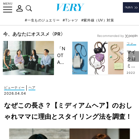
#一生ものジュエリー
#Tシャツ
#紫外線（UV）対策
今、あなたにオススメ〈PR〉
Recommended by
ファッション
「N
マイ
OT
クロ
A
ミニ
HO
バッ
2022
TEL
.05.3
グに
0
」で
おし
|
ビューティー
ヘア
子ど
ゃれ
2026.04.04
もの
なマ
記憶
なぜこの長さ？【ミディアムヘア】のおし
マが
に一
注目
ゃれママに理由とスタイリング法を調査！
生残
中！
る
ハイ
【極
ブラ
上の