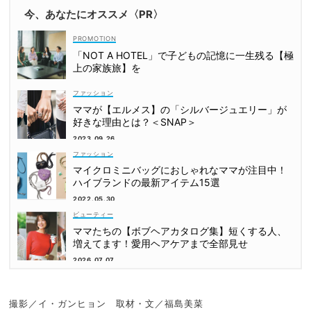
今、あなたにオススメ〈PR〉
「NOT A HOTEL」で子どもの記憶に一生残る【極
上の家族旅】を
ファッション
ママが【エルメス】の「シルバージュエリー」が
好きな理由とは？＜SNAP＞
2023.09.26
ファッション
マイクロミニバッグにおしゃれなママが注目中！
ハイブランドの最新アイテム15選
2022.05.30
ビューティー
ママたちの【ボブヘアカタログ集】短くする人、
増えてます！愛用ヘアケアまで全部見せ
2026.07.07
撮影／イ・ガンヒョン 取材・文／福島美菜