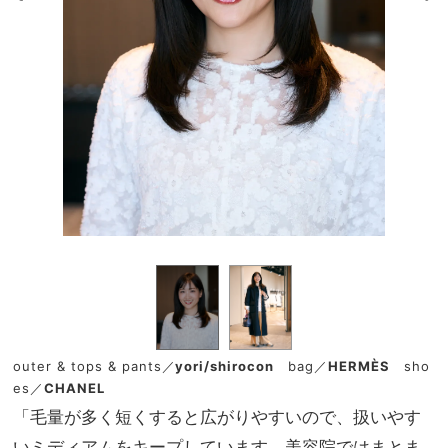
outer & tops & pants／
yori/shirocon
bag／
HERMÈS
sho
es／
CHANEL
「毛量が多く短くすると広がりやすいので、扱いやす
いミディアムをキープしています。美容院ではまとま