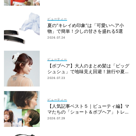
ビューティー
夏の“キレイめ印象”は「可愛いヘア小
物」で簡単！少しの甘さを盛れる5選
2026.07.24
ビューティー
【ボブヘア】大人のまとめ髪は「ビッグ
シュシュ」で地味見え回避！旅行や夏祭
りにも
2026.07.23
ビューティー
【人気記事ベスト５｜ビューティ編】マ
マたちの「ショート＆ボブヘア」トレン
ドが丸わかり！
2026.07.29