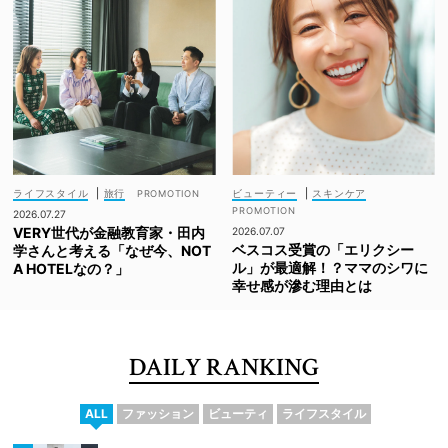
ライフスタイル
|
旅行
ビューティー
|
スキンケア
2026.07.27
VERY世代が金融教育家・田内
2026.07.07
ベスコス受賞の「エリクシー
学さんと考える「なぜ今、NOT
ル」が最適解！？ママのシワに
A HOTELなの？」
幸せ感が滲む理由とは
DAILY RANKING
ALL
ファッション
ビューティ
ライフスタイル