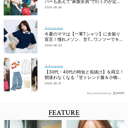
パーもあえて“家族全員”で行くのが定
番！
2026.08.06
ファッション
今夏のママは【一軍Tシャツ】に全振り
宣言！憧れメゾン、甘T…ワンツーでキマ
るものだけ
2026.08.03
ファッション
【30代・40代の時短と垢抜け】を両立！
朝迷わなくなる『甘トレンド服＆小物』
最旬カタログ
2026.08.01
Recommended by
FEATURE