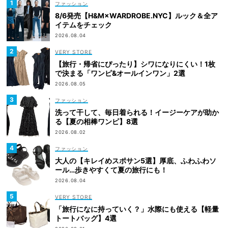
ファッション
8/6発売【H&M×WARDROBE.NYC】ルック＆全ア
イテムをチェック
2026.08.04
VERY STORE
【旅行・帰省にぴったり】シワになりにくい！1枚
で決まる「ワンピ&オールインワン」2選
2026.08.05
ファッション
洗って干して、毎日着られる！イージーケアが助か
る【夏の相棒ワンピ】8選
2026.08.02
ファッション
大人の【キレイめスポサン5選】厚底、ふわふわソ
ール…歩きやすくて夏の旅行にも！
2026.08.04
VERY STORE
「旅行になに持っていく？」水際にも使える【軽量
トートバッグ】4選