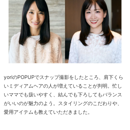
ンド
家族
の最
旅】
新ア
を
イテ
ム
15
選
yoriのPOPUPでスナップ撮影をしたところ、肩下くら
いミディアムヘアの人が増えていることが判明。忙し
いママでも扱いやすく、結んでも下ろしてもバランス
がいいのが魅力のよう。スタイリングのこだわりや、
愛用アイテムも教えていただきました。