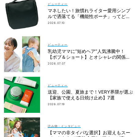
ビューティー
マネしたい！旅慣れライター愛用シンプ
ルで洒落てる「機能性ポーチ」ってどこ
の？
2026.07.10
ビューティー
乳幼児ママに“短めヘア”人気沸騰中！
【ボブ＆ショート】とオシャレの関係性
って？
2026.07.07
ビューティー
送迎、公園、夏旅まで！VERY界隈が選ぶ
【家族で使える日焼け止め】7選
2026.07.19
読み物・インタビュー
【ママの非タイパな選択】お迎えもスー