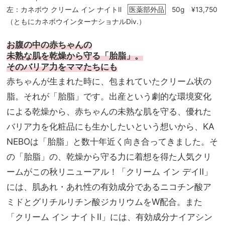
左：カネボウ クリーム イン ナイトⅡ
医薬部外品
50g ¥13,750
（ともにカネボウインターナショナルDiv.）
お腹の中の赤ちゃんの
未熟な肌を乾燥から守る「胎脂」。
そのバリア力をママたちにも
赤ちゃんが生まれた時に、包まれていたクリーム状の
脂。それが「胎脂」です。出産という劇的な環境変化
による乾燥から、赤ちゃんの未熟な肌を守る、優れた
バリア力を化粧品にも生かしたいという想いから、KA
NEBOは「胎脂」と数十年近く向き合ってきました。そ
の「胎脂」の、乾燥から守る力に着想を得た人気クリ
ームがこの秋リニューアル！「クリーム イン デイⅡ」
には、肌あれ・あれ性の有効成分であるニコチン酸ア
ミドとグリチルリチン酸ジカリウムをW配合。また
「クリーム イン ナイトⅡ」には、有効成分ナイアシン