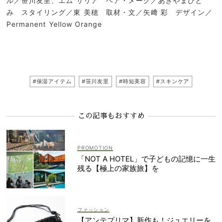
ル／笹川友里、エム サリア ヘア・メーク／あきやまひと
み スタイリング／東 美穂 取材・文／矢﨑 彩 デザイン／
Permanent Yellow Orange
#保湿アイテム
#笹川友里
#時短美容
#スキンケア
この記事もおすすめ
「NOT A HOTEL」で子どもの記憶に一生
残る【極上の家族旅】を
ファッション
【アンテプリマ】新作も！ジュエリーを