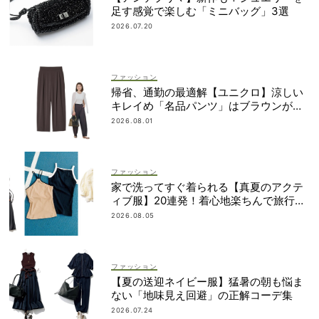
足す感覚で楽しむ「ミニバッグ」3選
2026.07.20
ファッション
帰省、通勤の最適解【ユニクロ】涼しい
キレイめ「名品パンツ」はブラウンが使
える！
2026.08.01
ファッション
家で洗ってすぐ着られる【真夏のアクテ
ィブ服】20連発！着心地楽ちんで旅行・
帰省にも◎
2026.08.05
ファッション
【夏の送迎ネイビー服】猛暑の朝も悩ま
ない「地味見え回避」の正解コーデ集
2026.07.24