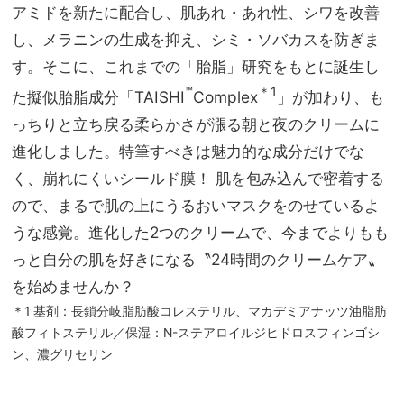
アミドを新たに配合し、肌あれ・あれ性、シワを改善
し、メラニンの生成を抑え、シミ・ソバカスを防ぎま
す。そこに、これまでの「胎脂」研究をもとに誕生し
™
＊1
た擬似胎脂成分「TAISHI
Complex
」が加わり、も
っちりと立ち戻る柔らかさが漲る朝と夜のクリームに
進化しました。特筆すべきは魅力的な成分だけでな
く、崩れにくいシールド膜！ 肌を包み込んで密着する
ので、まるで肌の上にうるおいマスクをのせているよ
うな感覚。進化した2つのクリームで、今までよりもも
っと自分の肌を好きになる〝24時間のクリームケア〟
を始めませんか？
＊1 基剤：長鎖分岐脂肪酸コレステリル、マカデミアナッツ油脂肪
酸フィトステリル／保湿：N-ステアロイルジヒドロスフィンゴシ
ン、濃グリセリン