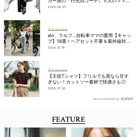
カー派の『行先別コーデ』５人のママス
タイリストが直伝！
2026.08.07
ファッション
alo、ラルフ…自転車ママの愛用【キャッ
プ】18選！ヘアセット不要＆紫外線対策
にも
2026.07.19
ファッション
【主役Tシャツ】フリルでも黒なら甘す
ぎない！カットソー素材で快適さも◎
2026.07.30
Recommended by
FEATURE