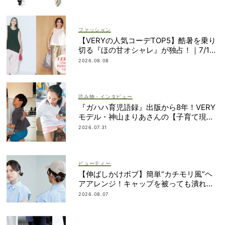
ファッション
【VERYの人気コーデTOP5】酷暑を乗り
切る『ほの甘オシャレ』が独占！｜7/1
1〜20
2026.08.08
読み物・インタビュー
『ガハハ育児語録』出版から8年！VERY
モデル・神山まりあさんの【子育て現在
地】
2026.07.31
ビューティー
【伸ばしかけボブ】簡単“カチモリ風”ヘ
アアレンジ！キャップを被っても潰れな
い
2026.08.07