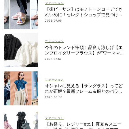
ファッション
【街ビーサン】はモノトーンコーデでき
れいめに！セレクトショップで見つける
ママ多数
2026.07.09
ファッション
今年のトレンド筆頭！品良く涼しげ【エ
ンブロイダリーブラウス】が“ワーママの
新定番”
2026.07.14
ファッション
オシャレに見える【サングラス】ってど
れが正解？最新フレーム＆服とのバラン
スを見て攻略！
2026.08.08
ファッション
【お祭り、レジャーetc.】真夏もスニー