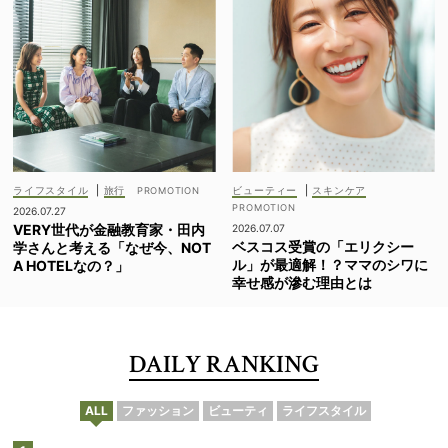
ライフスタイル
|
旅行
ビューティー
|
スキンケア
2026.07.27
VERY世代が金融教育家・田内
2026.07.07
ベスコス受賞の「エリクシー
学さんと考える「なぜ今、NOT
ル」が最適解！？ママのシワに
A HOTELなの？」
幸せ感が滲む理由とは
DAILY RANKING
ALL
ファッション
ビューティ
ライフスタイル