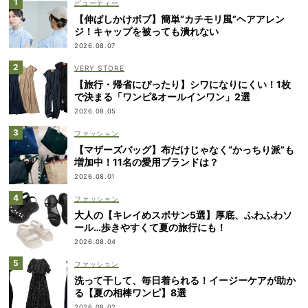
ビューティー
【伸ばしかけボブ】簡単“カチモリ風”ヘアアレン
ジ！キャップを被っても潰れない
2026.08.07
VERY STORE
【旅行・帰省にぴったり】シワになりにくい！1枚
で決まる「ワンピ&オールインワン」2選
2026.08.05
ファッション
【マザーズバッグ】布だけじゃなく“かっちり派”も
増加中！11名の愛用ブランドは？
2026.08.01
ファッション
大人の【キレイめスポサン5選】厚底、ふわふわソ
ール…歩きやすくて夏の旅行にも！
2026.08.04
ファッション
洗って干して、毎日着られる！イージーケアが助か
る【夏の相棒ワンピ】8選
2026.08.02