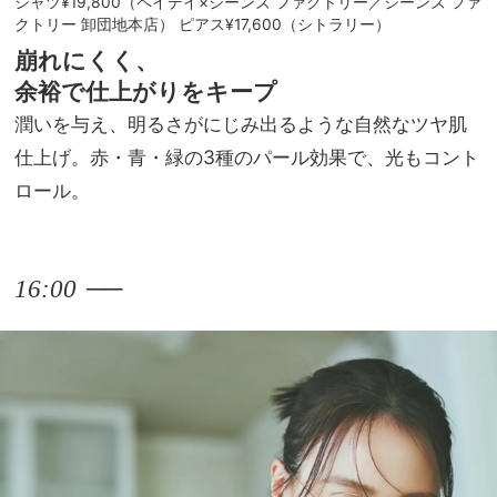
シャツ¥19,800（ペイデイ×ジーンズ ファクトリー／ジーンズ ファ
クトリー 卸団地本店） ピアス¥17,600（シトラリー）
崩れにくく、
余裕で仕上がりをキープ
潤いを与え、明るさがにじみ出るような自然なツヤ肌
仕上げ。赤・青・緑の3種のパール効果で、光もコント
ロール。
──
16:00