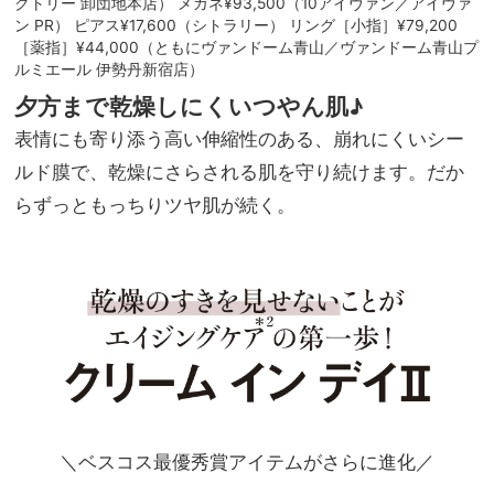
クトリー 卸団地本店） メガネ¥93,500（10アイヴァン／アイヴァ
ン PR） ピアス¥17,600（シトラリー） リング［小指］¥79,200
［薬指］¥44,000（ともにヴァンドーム青山／ヴァンドーム青山プ
ルミエール 伊勢丹新宿店）
夕方まで乾燥しにくいつやん肌♪
表情にも寄り添う高い伸縮性のある、崩れにくいシー
ルド膜で、乾燥にさらされる肌を守り続けます。だか
らずっともっちりツヤ肌が続く。
＼ベスコス最優秀賞アイテムがさらに進化／