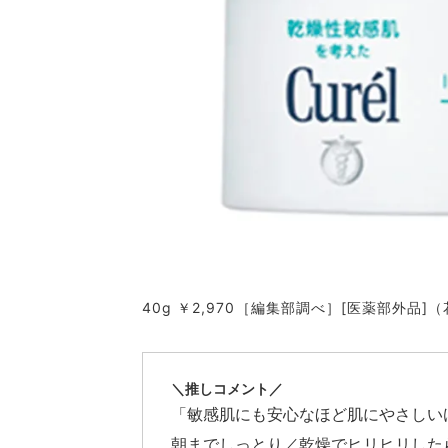
40g ￥2,970［編集部調べ］[医薬部外品]
＼推しコメント／
「敏感肌にも安心なほど肌にやさしい
朝までしっとり／乾燥でヒリヒリした