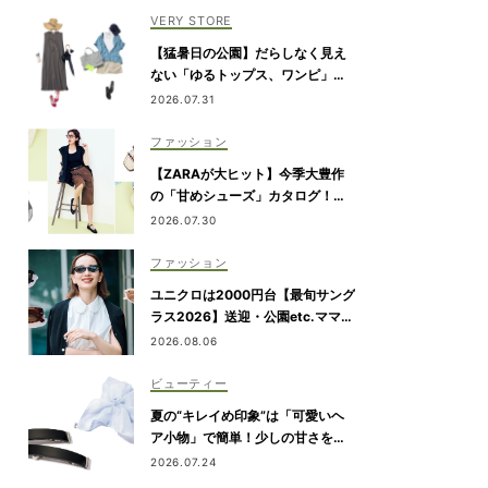
VERY STORE
【猛暑日の公園】だらしなく見え
ない「ゆるトップス、ワンピ」コ
ーデ
2026.07.31
ファッション
【ZARAが大ヒット】今季大豊作
の「甘めシューズ」カタログ！ゆ
るカジュアルの鮮度アップに◎
2026.07.30
ファッション
ユニクロは2000円台【最旬サング
ラス2026】送迎・公園etc.ママの
日常にハマる「名品」を厳選！
2026.08.06
ビューティー
夏の“キレイめ印象”は「可愛いヘ
ア小物」で簡単！少しの甘さを盛
れる5選
2026.07.24