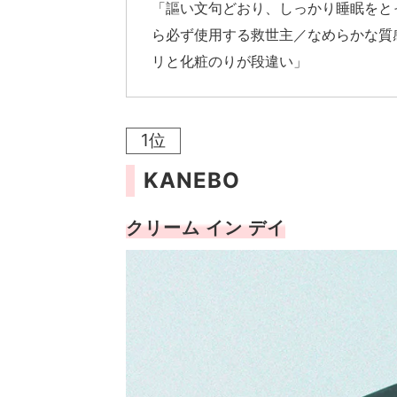
「謳い文句どおり、しっかり睡眠をと
ら必ず使用する救世主／なめらかな質
リと化粧のりが段違い」
1位
KANEBO
クリーム イン デイ