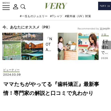
#一生ものジュエリー
#Tシャツ
#紫外線（UV）対策
今、あなたにオススメ〈PR〉
Recommended by
子育て
「N
【子
OT
連れ
A
で清
HO
澄白
2026
TEL
.07.10
河】
」で
大人
ビューティー
子ど
も子
2024.03.09
もの
ども
記憶
ママたちがやってる『歯科矯正』最新事
も満
に一
足！
情！専門家の解説と口コミで丸わかり
生残
リノ
る
ベカ
【極
フェ
上の