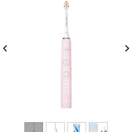
から
家族
限定
旅】
スイ
を
ーツ
まで
最旬
スポ
ット
3選