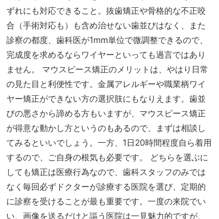
ずれにも対応できること。抜歯矯正や骨格的な不正咬
合（手術対応も）も含め治せない歯並びはなく、また
診察の都度、歯科医が1mm単位で微調整できるので、
完成度を求めるならワイヤーといっても過言ではあり
ません。 マウスピース矯正のメリットは、やはり日常
の見た目と利便性です。金属アレルギーや職業柄ワイ
ヤー矯正ができない方の選択肢にもなりえます。歯並
びの悪さから諦める方もいますが、マウスピース矯正
が得意な動かし方というのもあるので、まずは相談し
てみるといいでしょう。一方、1日20時間程度自ら着用
するので、ご自身の根気も必要です。 どちらを選ぶに
しても矯正は医療行為なので、歯科スタッフのみでは
なく毎回必ずドクターが診療する医院を選び、定期的
に診察を受けることが最も重要です。一度の来院でい
い、画像を送るだけと謳う医院は一見魅力的ですが、