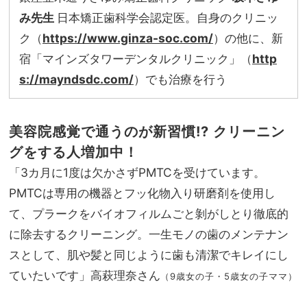
み先生
日本矯正歯科学会認定医。自身のクリニッ
ク（
https://www.ginza-soc.com/
）の他に、新
宿「マインズタワーデンタルクリニック」（
http
s://mayndsdc.com/
）でも治療を行う
美容院感覚で通うのが新習慣!? クリーニン
グをする人増加中！
「3カ月に1度は欠かさずPMTCを受けています。
PMTCは専用の機器とフッ化物入り研磨剤を使用し
て、プラークをバイオフィルムごと剝がしとり徹底的
に除去するクリーニング。一生モノの歯のメンテナン
スとして、肌や髪と同じように歯も清潔でキレイにし
ていたいです」高萩理奈さん
（9歳女の子・5歳女の子ママ）