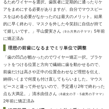
るためワイヤーを選択。歯医者に定期的に通ったりケ
アをまめにする必要がありますが、自分でマウスピー
スをはめる必要がなかったのは最大のメリット。結果
的に早く終わり、マスクを外した今笑顔に自信が持て
て嬉しいです。」平山愛実さん
5年前
（9カ月男の子ママ）
に矯正済み
理想の前歯になるまでミリ単位で調整
「歯の凹凸が酷かったのでワイヤー矯正一択。ブラケ
ットをつける位置と方向で繊細に歯を動かせるので、
前歯だけは高さや正中の位置合わせなど理想を伝え、
納得いくまで何度も付け直してもらいました。マウス
ピースと違って外せないので、予定通り2年で終わった
点も大満足。」清水由佳さん
（8歳女の子・5歳男の子ママ）
2年前に矯正済み