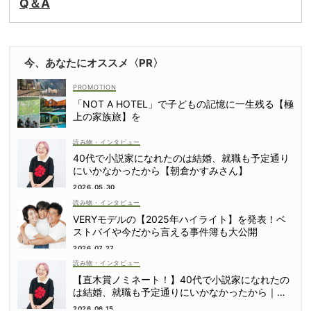
Q＆A
今、あなたにオススメ〈PR〉
「NOT A HOTEL」で子どもの記憶に一生残る【極
上の家族旅】を
読み物・インタビュー
40代で小説家になれたのは結婚、就職も予定通り
にいかなかったから【朝倉かすみさん】
2026.05.30
読み物・インタビュー
VERYモデルの【2025年ハイライト】を発表！ベ
ストバイや今だから言える事件簿も大公開
2026.07.27
読み物・インタビュー
【直木賞ノミネート！】40代で小説家になれたの
は結婚、就職も予定通りにいかなかったから｜朝
倉かすみさん
2026.06.15