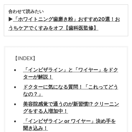
合わせて読みたい
▶️
「ホワイトニング歯磨き粉」おすすめ20選！お
うちケアでくすみをオフ【歯科医監修】
【INDEX】
「インビザライン」と「ワイヤー」をドク
ターが解説！
ドクターに気になる質問！「これってどう
なの？」
美容院感覚で通うのが新習慣!? クリーニン
グをする人増加中！
「インビザライン or ワイヤー」決め手を
聞き込み！