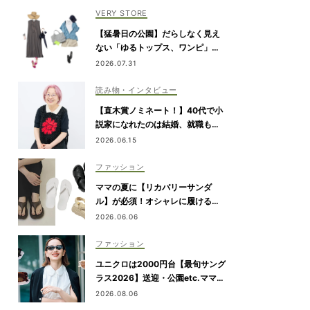
VERY STORE
【猛暑日の公園】だらしなく見え
ない「ゆるトップス、ワンピ」コ
ーデ
2026.07.31
読み物・インタビュー
【直木賞ノミネート！】40代で小
説家になれたのは結婚、就職も予
定通りにいかなかったから｜朝倉
2026.06.15
かすみさん
ファッション
ママの夏に【リカバリーサンダ
ル】が必須！オシャレに履ける最
旬7選
2026.06.06
ファッション
ユニクロは2000円台【最旬サング
ラス2026】送迎・公園etc.ママの
日常にハマる「名品」を厳選！
2026.08.06