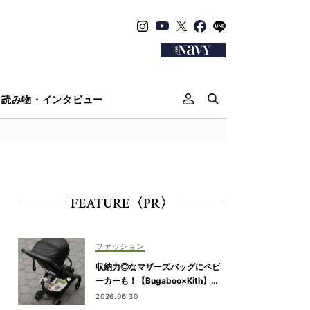
読み物・インタビュー
FEATURE〈PR〉
ファッション
収納力◎なマザーズバッグにベビ
ーカーも！【Bugaboo×Kith】が
限定コラボ
2026.06.30