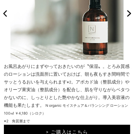
お風呂あがりにまずやっておきたいのが〝保湿〟。とろみ質感
のローションは洗面所に置いておけば、朝も夜もすき間時間で
サッとうるおいを与えられます
。アボカド油（整肌成分）や
※2
オリーブ果実油（整肌成分）を配合し、肌を守りながらベタつ
かないのに、しっとりとした艶やかな仕上がり。導入美容液の
機能も果たします。
N organic モイスチュア＆バランシング ローション
100㎖ ￥4,180（シロク）
※2 角質層まで
> ご購入はこちら