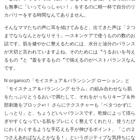
も無事に「いってらっしゃい！」をするのに精一杯で自分のリ
カバリーをする時間なんてありません。
そんなママたちの声に耳を傾けてみると、出てきた声は「２つ
までならなんとかなりそう」―スキンケアで使うものの数のお
話です。肌を健やかに整えるためには、水分と油分のバランス
が大切と言われていますよね。そのためには〝うるおいを与え
るもの〞と〝蓋をするもの〞で揃えるのがベストバランスなん
です。
N organicの「モイスチュア＆バランシング ローション」と
「モイスチュア＆バランシング セラム」の組み合わせなら肌
をたっぷりとうるおいで満たして、それをがっちりキープ＆外
部刺激をブロック
！ さらにテクスチャーも「ベタつかずに
※1
しっとり」と、ちょうどいいバランスです。乾燥によって揺ら
ぎやすくなっている肌をブレにくく整えてくれたり、使うたび
にわくわくするような手応えも手が伸びるポイント。「この２
つさえあればなんとかなる！」というポジティブな気持ちにな