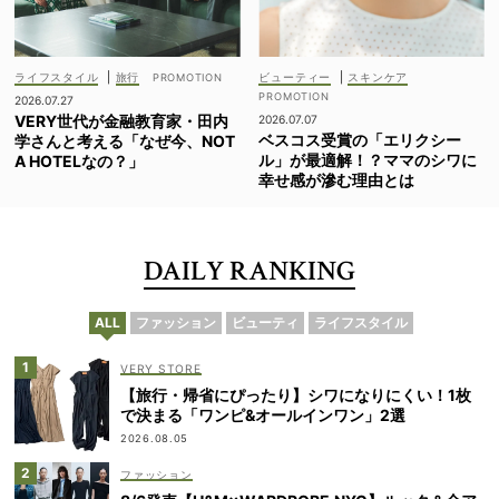
ライフスタイル
|
旅行
ビューティー
|
スキンケア
2026.07.27
VERY世代が金融教育家・田内
2026.07.07
ベスコス受賞の「エリクシー
学さんと考える「なぜ今、NOT
ル」が最適解！？ママのシワに
A HOTELなの？」
幸せ感が滲む理由とは
DAILY RANKING
ALL
ファッション
ビューティ
ライフスタイル
VERY STORE
【旅行・帰省にぴったり】シワになりにくい！1枚
で決まる「ワンピ&オールインワン」2選
2026.08.05
ファッション