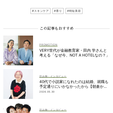
#スキンケア
#香り
#時短美容
この記事もおすすめ
VERY世代が金融教育家・田内 学さんと
考える「なぜ今、NOT A HOTELなの？」
読み物・インタビュー
40代で小説家になれたのは結婚、就職も
予定通りにいかなかったから【朝倉かす
みさん】
2026.05.30
読み物・インタビュー