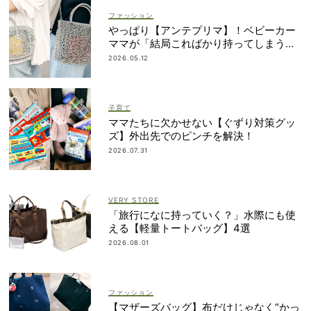
ファッション
やっぱり【アンテプリマ】！ベビーカー
ママが「結局こればかり持ってしまう」
納得の理由
2026.05.12
子育て
ママたちに欠かせない【ぐずり対策グッ
ズ】外出先でのピンチを解決！
2026.07.31
VERY STORE
「旅行になに持っていく？」水際にも使
える【軽量トートバッグ】4選
2026.08.01
ファッション
【マザーズバッグ】布だけじゃなく“かっ