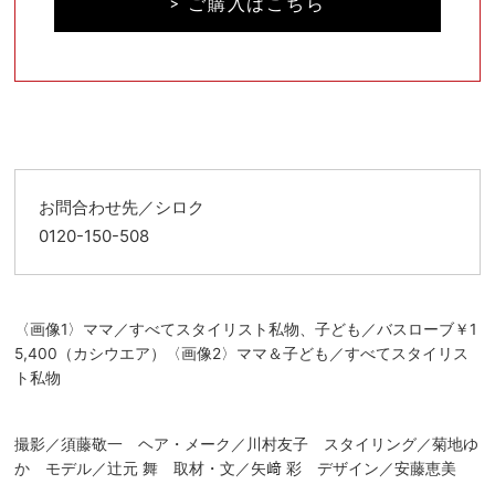
> ご購入はこちら
お問合わせ先／シロク
0120-150-508
〈画像1〉ママ／すべてスタイリスト私物、子ども／バスローブ￥1
5,400（カシウエア）〈画像2〉ママ＆子ども／すべてスタイリス
ト私物
撮影／須藤敬一 ヘア・メーク／川村友子 スタイリング／菊地ゆ
か モデル／辻元 舞 取材・文／矢﨑 彩 デザイン／安藤恵美