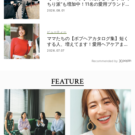
ちり派”も増加中！11名の愛用ブランド
は？
2026.08.01
ビューティー
ママたちの【ボブヘアカタログ集】短く
する人、増えてます！愛用ヘアケアまで
全部見せ
2026.07.07
Recommended by
FEATURE