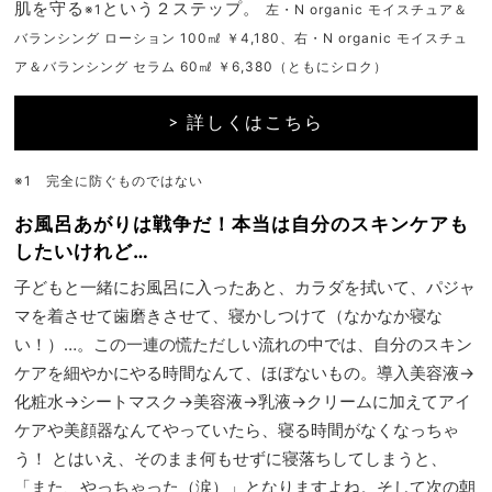
肌を守る
という２ステップ。
※1
左・N organic モイスチュア＆
バランシング ローション 100㎖ ￥4,180、右・N organic モイスチュ
ア＆バランシング セラム 60㎖ ￥6,380（ともにシロク）
> 詳しくはこちら
※1 完全に防ぐものではない
お風呂あがりは戦争だ！本当は自分のスキンケアも
したいけれど…
子どもと一緒にお風呂に入ったあと、カラダを拭いて、パジャ
マを着させて歯磨きさせて、寝かしつけて（なかなか寝な
い！）…。この一連の慌ただしい流れの中では、自分のスキン
ケアを細やかにやる時間なんて、ほぼないもの。導入美容液→
化粧水→シートマスク→美容液→乳液→クリームに加えてアイ
ケアや美顔器なんてやっていたら、寝る時間がなくなっちゃ
う！ とはいえ、そのまま何もせずに寝落ちしてしまうと、
「また、やっちゃった（涙）」となりますよね。そして次の朝