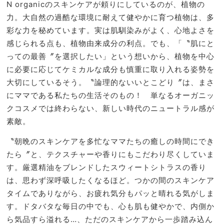
N organicのスキンケアが頼りにしているのが、植物の
力。大自然の過酷な環境に耐えて健やかに育つ植物は、多
彩な力を秘めています。実は肌馴染みがよく、心地よさを
感じられる点も、植物由来成分の利点。でも、「〝肌にと
っての最善〞を選択したい」という想いから、植物を中心
に必要に応じてケミカルな成分も慎重に取り入れる姿勢を
大切にしているそう。〝論理的ないいとこどり〞は、まさ
にママである私たちの生活そのもの！ 単なるオーガニッ
クコスメでは終わらない、新しい時代のニュートラル感が
素敵。
〝朝晩のスキンケアを多忙なママたちの癒しの時間にでき
たら〞と、テクスチャーや香りにもこだわり尽くしていま
す。厳選精油をブレンドしたスウィートシトラスの香り
は、思わず深呼吸したくなるほど。つかの間のスキンケア
タイムでありながら、お疲れ気分もパッと晴れる気がしま
す。ドタバタな毎日の中でも、心も肌も健やかで、内側か
ら気品すら溢れる…、ただのスキンケアから一歩踏み込ん