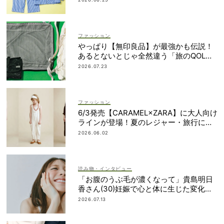
ファッション
やっぱり【無印良品】が最強かも伝説！
あるとないとじゃ全然違う「旅のQOL爆
上げアイテム」
2026.07.23
ファッション
6/3発売【CARAMEL×ZARA】に大人向け
ラインが登場！夏のレジャー・旅行にも
おすすめ
2026.06.02
読み物・インタビュー
「お腹のうぶ毛が濃くなって」貴島明日
香さん(30)妊娠で心と体に生じた変化も
「愛しいです」
2026.07.13