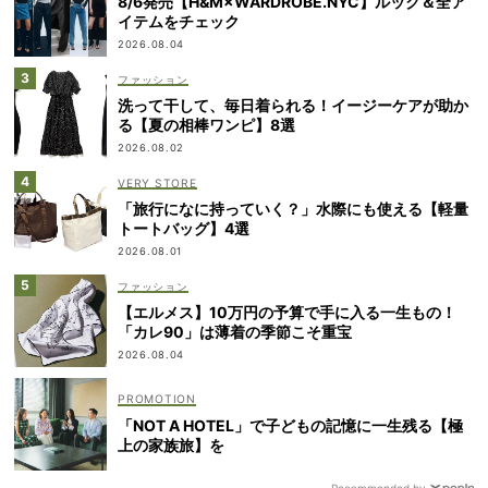
8/6発売【H&M×WARDROBE.NYC】ルック＆全ア
イテムをチェック
2026.08.04
ファッション
洗って干して、毎日着られる！イージーケアが助か
る【夏の相棒ワンピ】8選
2026.08.02
VERY STORE
「旅行になに持っていく？」水際にも使える【軽量
トートバッグ】4選
2026.08.01
ファッション
【エルメス】10万円の予算で手に入る一生もの！
「カレ90」は薄着の季節こそ重宝
2026.08.04
「NOT A HOTEL」で子どもの記憶に一生残る【極
上の家族旅】を
Recommended by