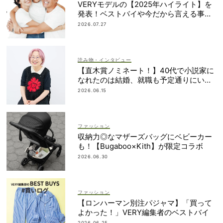
VERYモデルの【2025年ハイライト】を
発表！ベストバイや今だから言える事件
簿も大公開
2026.07.27
読み物・インタビュー
【直木賞ノミネート！】40代で小説家に
なれたのは結婚、就職も予定通りにいか
なかったから｜朝倉かすみさん
2026.06.15
ファッション
収納力◎なマザーズバッグにベビーカー
も！【Bugaboo×Kith】が限定コラボ
2026.06.30
ファッション
【ロンハーマン別注パジャマ】「買って
よかった！」VERY編集者のベストバイ
2026.06.25