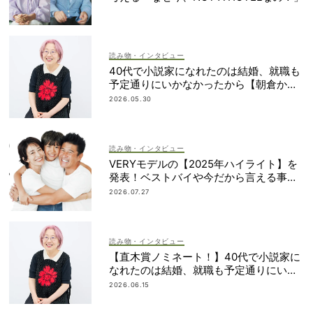
読み物・インタビュー
40代で小説家になれたのは結婚、就職も
予定通りにいかなかったから【朝倉かす
みさん】
2026.05.30
読み物・インタビュー
VERYモデルの【2025年ハイライト】を
発表！ベストバイや今だから言える事件
簿も大公開
2026.07.27
読み物・インタビュー
【直木賞ノミネート！】40代で小説家に
なれたのは結婚、就職も予定通りにいか
なかったから｜朝倉かすみさん
2026.06.15