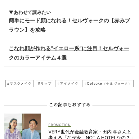
▼あわせて読みたい
簡単にモード顔になれる！セルヴォークの【赤みブ
ラウン】を攻略
こなれ顔が作れる“イエロー系”に注目！セルヴォー
クのカラーアイテム４選
#マスクメイク
#リップ
#アイメイク
#Celvoke（セルヴォーク）
この記事もおすすめ
VERY世代が金融教育家・田内 学さんと
考える「なぜ今、NOT A HOTELなの？」