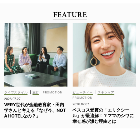
FEATURE
ライフスタイル
|
旅行
ビューティー
|
スキンケア
2026.07.27
VERY世代が金融教育家・田内
2026.07.07
ベスコス受賞の「エリクシー
学さんと考える「なぜ今、NOT
ル」が最適解！？ママのシワに
A HOTELなの？」
幸せ感が滲む理由とは