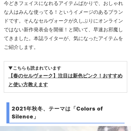
単！
今どきフェイスになれるアイテムばかりで、おしゃれ
NO
少し
T A
な人はみんな使ってる！というイメージのあるブラン
の甘
HO
ドです。そんなセルヴォークが久しぶりにオンライン
さを
TEL
盛れ
ではない新作発表会を開催！と聞いて、早速お邪魔し
な
る5
の？
てきました。本誌ライターが、気になったアイテムを
選
」
ご紹介します。
▼こちらも読まれています
【春のセルヴォーク】注目は新色ピンク！おすすめ
と使い方教えます
2021年秋冬、テーマは「Colors of
Silence」