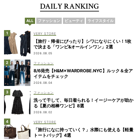
DAILY RANKING
ALL
ファッション
ビューティ
ライフスタイル
VERY STORE
【旅行・帰省にぴったり】シワになりにくい！1枚
で決まる「ワンピ&オールインワン」2選
2026.08.05
ファッション
8/6発売【H&M×WARDROBE.NYC】ルック＆全ア
イテムをチェック
2026.08.04
ファッション
洗って干して、毎日着られる！イージーケアが助か
る【夏の相棒ワンピ】8選
2026.08.02
VERY STORE
「旅行になに持っていく？」水際にも使える【軽量
トートバッグ】4選