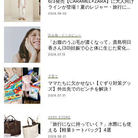
6/3発売【CARAMEL×ZARA】に大人向け
ラインが登場！夏のレジャー・旅行にも
おすすめ
2026.06.02
読み物・インタビュー
「お腹のうぶ毛が濃くなって」貴島明日
香さん(30)妊娠で心と体に生じた変化も
「愛しいです」
2026.07.13
子育て
ママたちに欠かせない【ぐずり対策グッ
ズ】外出先でのピンチを解決！
2026.07.31
VERY STORE
「旅行になに持っていく？」水際にも使
える【軽量トートバッグ】4選
2026.08.01