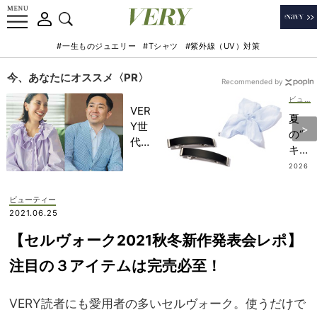
#一生ものジュエリー
#Tシャツ
#紫外線（UV）対策
今、あなたにオススメ〈PR〉
Recommended by
ビューティー
VER
夏
Y世
の“
代が
キレ
金融
イめ
2026
教育
.07.2
印
4
家・
象”
ビューティー
田内
は
2021.06.25
学さ
「可
んと
【セルヴォーク2021秋冬新作発表会レポ】
愛い
考え
ヘア
注目の３アイテムは完売必至！
る
小
「な
物」
ぜ
VERY読者にも愛用者の多いセルヴォーク。使うだけで
で簡
今、