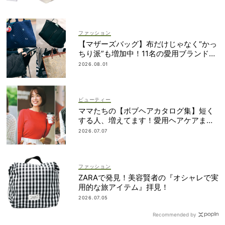
ファッション
【マザーズバッグ】布だけじゃなく“かっ
ちり派”も増加中！11名の愛用ブランド
は？
2026.08.01
ビューティー
ママたちの【ボブヘアカタログ集】短く
する人、増えてます！愛用ヘアケアまで
全部見せ
2026.07.07
ファッション
ZARAで発見！美容賢者の『オシャレで実
用的な旅アイテム』拝見！
2026.07.05
Recommended by