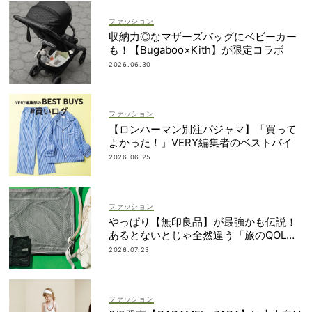
ファッション
収納力◎なマザーズバッグにベビーカー
も！【Bugaboo×Kith】が限定コラボ
2026.06.30
ファッション
【ロンハーマン別注パジャマ】「買って
よかった！」VERY編集者のベストバイ
2026.06.25
ファッション
やっぱり【無印良品】が最強かも伝説！
あるとないとじゃ全然違う「旅のQOL爆
上げアイテム」
2026.07.23
ファッション