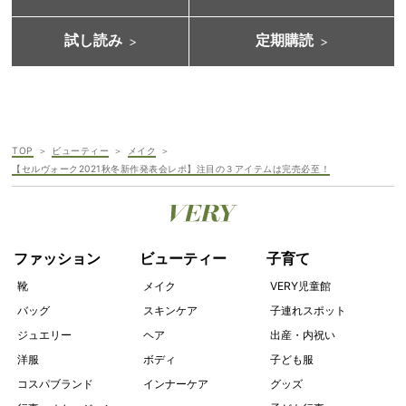
試し読み
定期購読
TOP
ビューティー
メイク
【セルヴォーク2021秋冬新作発表会レポ】注目の３アイテムは完売必至！
ファッション
ビューティー
子育て
靴
メイク
VERY児童館
バッグ
スキンケア
子連れスポット
ジュエリー
ヘア
出産・内祝い
洋服
ボディ
子ども服
コスパブランド
インナーケア
グッズ