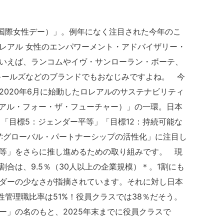
’s Day（国際女性デー）」。例年になく注目された今年のこ
レアル 女性のエンパワーメント・アドバイザリー・
いえば、ランコムやイヴ・サンローラン・ボーテ、
キールズなどのブランドでもおなじみですよね。 今
2020年6月に始動したロレアルのサステナビリティ
ture（ロレアル・フォー・ザ・フューチャー）」の一環。日本
、「目標5：ジェンダー平等」「目標12：持続可能な
17:グローバル・パートナーシップの活性化」に注目し
等」をさらに推し進めるための取り組みです。 現
合は、9.5％（30人以上の企業規模）＊。1割にも
ダーの少なさが指摘されています。それに対し日本
性管理職比率は51%！役員クラスでは38％だそう。
ー」の名のもと、2025年末までに役員クラスで