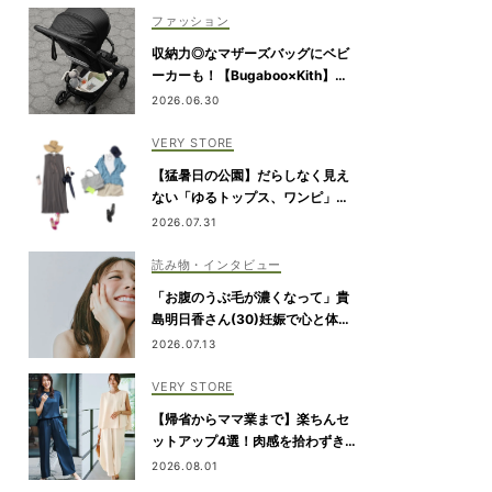
ファッション
収納力◎なマザーズバッグにベビ
ーカーも！【Bugaboo×Kith】が
限定コラボ
2026.06.30
VERY STORE
【猛暑日の公園】だらしなく見え
ない「ゆるトップス、ワンピ」コ
ーデ
2026.07.31
読み物・インタビュー
「お腹のうぶ毛が濃くなって」貴
島明日香さん(30)妊娠で心と体に
生じた変化も「愛しいです」
2026.07.13
VERY STORE
【帰省からママ業まで】楽ちんセ
ットアップ4選！肉感を拾わずきれ
い見え
2026.08.01