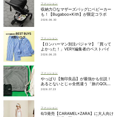
ファッション
収納力◎なマザーズバッグにベビーカー
も！【Bugaboo×Kith】が限定コラボ
2026.06.30
ファッション
【ロンハーマン別注パジャマ】「買って
よかった！」VERY編集者のベストバイ
2026.06.25
ファッション
やっぱり【無印良品】が最強かも伝説！
あるとないとじゃ全然違う「旅のQOL爆
上げアイテム」
2026.07.23
ファッション
6/3発売【CARAMEL×ZARA】に大人向け