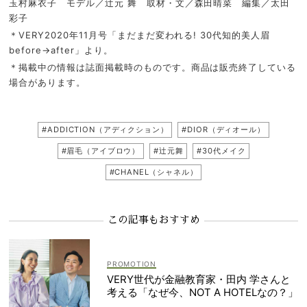
玉村麻衣子 モデル／辻元 舞 取材・文／森田晴菜 編集／太田
彩子
＊VERY2020年11月号「まだまだ変われる! 30代知的美人眉
before→after」より。
＊掲載中の情報は誌面掲載時のものです。商品は販売終了している
場合があります。
#ADDICTION（アディクション）
#DIOR（ディオール）
#眉毛（アイブロウ）
#辻元舞
#30代メイク
#CHANEL（シャネル）
この記事もおすすめ
VERY世代が金融教育家・田内 学さんと
考える「なぜ今、NOT A HOTELなの？」