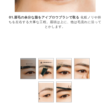
01.眉毛の余分な脂をアイブロウブラシで取る
化粧ノリや持
上げ
02
ちを左右する大事な工程。眉頭は上に、他は毛流れに沿って
間で知
が近
とかします。