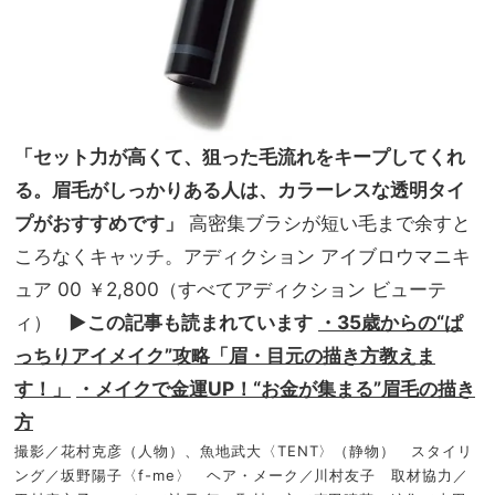
「セット力が高くて、狙った毛流れをキープしてくれ
る。眉毛がしっかりある人は、カラーレスな透明タイ
プがおすすめです」
高密集ブラシが短い毛まで余すと
ころなくキャッチ。アディクション アイブロウマニキ
ュア 00 ￥2,800（すべてアディクション ビューテ
ィ）
▶︎この記事も読まれています
・35歳からの“ぱ
っちりアイメイク”攻略「眉・目元の描き方教えま
す！」
・メイクで金運UP！“お金が集まる”眉毛の描き
方
撮影／花村克彦（人物）、魚地武大〈TENT〉（静物） スタイリ
ング／坂野陽子〈f-me〉 ヘア・メーク／川村友子 取材協力／