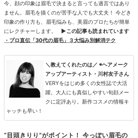
ジュ
今、顔の印象は眉毛で決まると言っても過言ではあり
NO
アル
T A
ません。眉毛を描くのが苦手な人でも大丈夫！ 今どき
すぎ
HO
印象の作り方も、眉毛悩みも、美眉のプロたちが簡単
ない
TEL
羽織
にレクチャーします。
▶︎この記事も読まれています
な
りア
の？
・プロ直伝「30代の眉毛」３大悩み別解消テク
イデ
」
ア
＼教えてくれたのは／
◉ヘアメーク
アップアーティスト・川村友子さん
VERYをはじめ多くの女性誌で大活
躍。大人にも真似しやすい旬顔メー
クに定評あり。新作コスメの情報キ
ャッチも早い！
“目頭きりり”がポイント！
今っぽい眉毛の