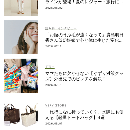
ラインが登場！夏のレジャー・旅行にも
おすすめ
2026.06.02
読み物・インタビュー
「お腹のうぶ毛が濃くなって」貴島明日
香さん(30)妊娠で心と体に生じた変化も
「愛しいです」
2026.07.13
子育て
ママたちに欠かせない【ぐずり対策グッ
ズ】外出先でのピンチを解決！
2026.07.31
VERY STORE
「旅行になに持っていく？」水際にも使
える【軽量トートバッグ】4選
2026.08.01