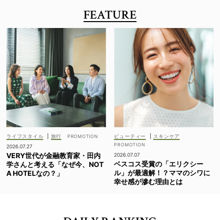
FEATURE
ライフスタイル
|
旅行
ビューティー
|
スキンケア
2026.07.27
VERY世代が金融教育家・田内
2026.07.07
ベスコス受賞の「エリクシー
学さんと考える「なぜ今、NOT
ル」が最適解！？ママのシワに
A HOTELなの？」
幸せ感が滲む理由とは