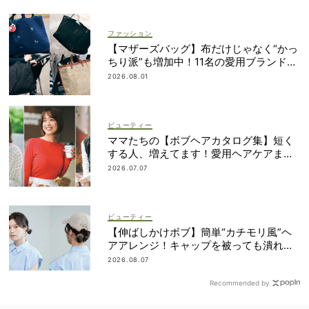
ファッション
【マザーズバッグ】布だけじゃなく“かっ
ちり派”も増加中！11名の愛用ブランド
は？
2026.08.01
ビューティー
ママたちの【ボブヘアカタログ集】短く
する人、増えてます！愛用ヘアケアまで
全部見せ
2026.07.07
ビューティー
【伸ばしかけボブ】簡単“カチモリ風”ヘ
アアレンジ！キャップを被っても潰れな
い
2026.08.07
Recommended by