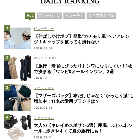
DAILY RANKING
ALL
ファッション
ビューティ
ライフスタイル
ビューティー
【伸ばしかけボブ】簡単“カチモリ風”ヘアアレン
ジ！キャップを被っても潰れない
2026.08.07
VERY STORE
【旅行・帰省にぴったり】シワになりにくい！1枚
で決まる「ワンピ&オールインワン」2選
2026.08.05
ファッション
【マザーズバッグ】布だけじゃなく“かっちり派”も
増加中！11名の愛用ブランドは？
2026.08.01
ファッション
大人の【キレイめスポサン5選】厚底、ふわふわソ
ール…歩きやすくて夏の旅行にも！
2026.08.04