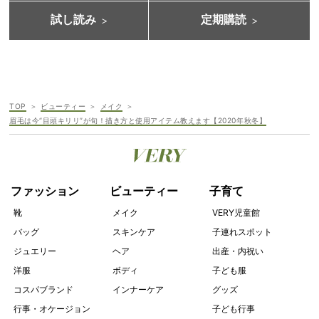
試し読み
定期購読
TOP
ビューティー
メイク
眉毛は今“目頭キリリ”が旬！描き方と使用アイテム教えます【2020年秋冬】
ファッション
ビューティー
子育て
靴
メイク
VERY児童館
バッグ
スキンケア
子連れスポット
ジュエリー
ヘア
出産・内祝い
洋服
ボディ
子ども服
コスパブランド
インナーケア
グッズ
行事・オケージョン
子ども行事