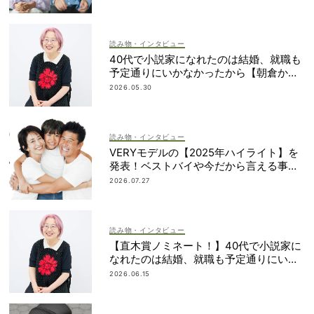
読み物・インタビュー
40代で小説家になれたのは結婚、就職も
予定通りにいかなかったから【朝倉かす
みさん】
2026.05.30
読み物・インタビュー
VERYモデルの【2025年ハイライト】を
発表！ベストバイや今だから言える事件
簿も大公開
2026.07.27
読み物・インタビュー
【直木賞ノミネート！】40代で小説家に
なれたのは結婚、就職も予定通りにいか
なかったから｜朝倉かすみさん
2026.06.15