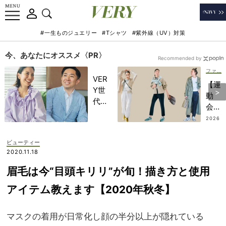
#一生ものジュエリー
#Tシャツ
#紫外線（UV）対策
今、あなたにオススメ〈PR〉
Recommended by
ファッション
VER
【運
Y世
動
代が
会】
金融
実は
2026
教育
.07.2
「長
3
家・
袖」
ビューティー
田内
が正
2020.11.18
学さ
解！
んと
眉毛は今“目頭キリリ”が旬！描き方と使用
スニ
考え
ーカ
アイテム教えます【2020年秋冬】
る
ーコ
「な
ーデ
ぜ
マスクの着用が日常化し顔の半分以上が隠れている
がカ
今、