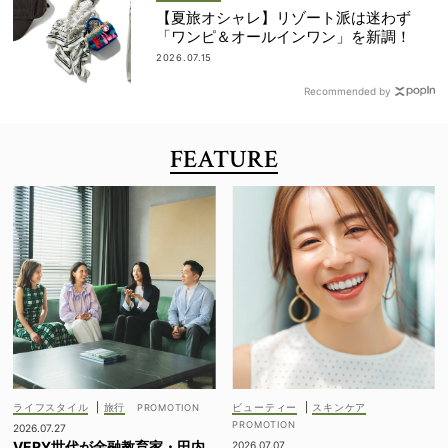
【夏旅オシャレ】リゾート派は迷わず
「ワンピ＆オールインワン」を新調！
2026.07.15
Recommended by
FEATURE
ライフスタイル
|
旅行
ビューティー
|
スキンケア
2026.07.27
VERY世代が金融教育家・田内
2026.07.07