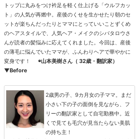
味見
トップに丸みをつけ衿足を軽く仕上げる「ウルフカッ
家族
え回
旅】
ト」の人気が再燃中。産後のくせを生かせたり朝のセ
避！
を
旅行
ットが楽ちんだったりとママにとっていいことずくめ
や夏
のヘアスタイルで、人気ヘア・メイクのシバタロウさ
祭り
んが読者の髪悩みに応えてくれました。今回は、産後
にも
の薄毛に悩んでいたママが、ふんわりヘアで華やかに
変身です！
◉
山本美樹
さん
（ 32歳・翻訳家）
▼Before
2歳男の子、9カ月女の子ママ。まだ
小さい下の子の面倒を見ながら、フ
リーの翻訳家として自宅勤務中。近
くで見ても毛穴が見当たらない美肌
の持ち主！