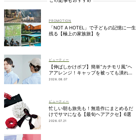
この記事もおすすめ
「NOT A HOTEL」で子どもの記憶に一生
残る【極上の家族旅】を
ビューティー
【伸ばしかけボブ】簡単“カチモリ風”ヘ
アアレンジ！キャップを被っても潰れな
い
2026.08.07
ビューティー
忙しい朝も旅先も！無造作にまとめるだ
けでサマになる【最旬ヘアアクセ】6選
2026.07.21