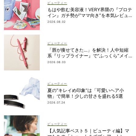
ビューティー
もはや飲む美容液！VERY界隈の『プロテ
イン』ガチ勢が“ママ向き”を本気レビュ
ー
2026.08.02
ビューティー
「唇が痩せてきた…」を解決！人中短縮
系『リップライナー』で“ふっくら”メイ
ク
2026.08.03
ビューティー
夏の“キレイめ印象”は「可愛いヘア小
物」で簡単！少しの甘さを盛れる5選
2026.07.24
ビューティー
【人気記事ベスト５｜ビューティ編】マ