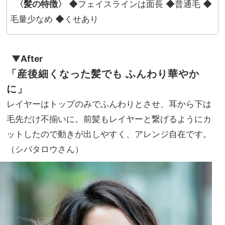
〈髪の特徴〉
◆フェイスラインは面長 ◆普通毛 ◆
毛量少なめ ◆くせあり
▼After
「産後細くなった髪でも
ふんわり華やか
に
」
レイヤーはトップのみでふんわりとさせ、耳から下は
毛先だけ不揃いに。前髪もレイヤーと繋げるようにカ
ットしたので動きが出しやすく、アレンジ自在です。
（シバタロウさん）