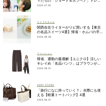
マたちの「ショート＆ボブヘア」トレン
ドが丸わかり！
2026.07.29
ライフスタイル
関西在住ライターがリピ買いする【東京
の名品スイーツ4選】帰省・ホムパの手
土産に
2026.08.06
ファッション
帰省、通勤の最適解【ユニクロ】涼しい
キレイめ「名品パンツ」はブラウンが使
える！
2026.08.01
VERY STORE
「旅行になに持っていく？」水際にも使
える【軽量トートバッグ】4選
2026.08.01