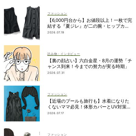
ファッション
【6,000円台から】お値段以上！一枚で完
結する『夏ジレ』が二の腕・ヒップカバ
ーに大活躍
2026.07.19
読み物・インタビュー
【裏の顔占い】六白金星・8月の運勢「チ
ャンス到来！今までの努力が実る時期」
2026.07.31
ファッション
【近場のプールも旅行も】水着になりた
くないママ必見！体形カバーとUV対策を
両立するマルチウェア速報
2026.07.17
ファッション