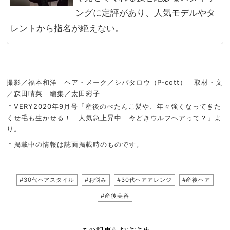
ングに定評があり、人気モデルやタ
レントから指名が絶えない。
撮影／福本和洋 ヘア・メーク／シバタロウ（P-cott） 取材・文
／森田晴菜 編集／太田彩子
＊VERY2020年9月号「産後のぺたんこ髪や、年々強くなってきた
くせ毛も生かせる！ 人気急上昇中 今どきウルフヘアって？」よ
り。
＊掲載中の情報は誌面掲載時のものです。
#30代ヘアスタイル
#お悩み
#30代ヘアアレンジ
#産後ヘア
#産後美容