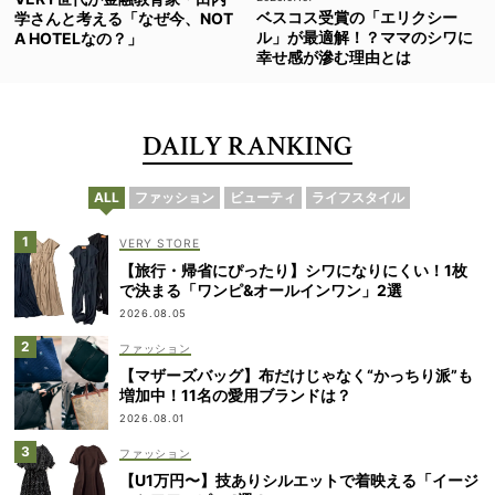
ベスコス受賞の「エリクシー
学さんと考える「なぜ今、NOT
ル」が最適解！？ママのシワに
A HOTELなの？」
幸せ感が滲む理由とは
DAILY RANKING
ALL
ファッション
ビューティ
ライフスタイル
VERY STORE
【旅行・帰省にぴったり】シワになりにくい！1枚
で決まる「ワンピ&オールインワン」2選
2026.08.05
ファッション
【マザーズバッグ】布だけじゃなく“かっちり派”も
増加中！11名の愛用ブランドは？
2026.08.01
ファッション
【U1万円〜】技ありシルエットで着映える「イージ