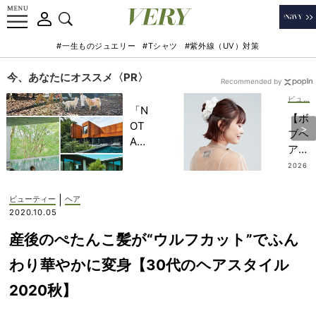
#一生ものジュエリー
#Tシャツ
#紫外線（UV）対策
今、あなたにオススメ〈PR〉
Recommended by
ビューティー
「N
【ボ
OT
ブヘ
A
ア】
HO
大人
2026
TEL
.07.2
のま
3
」で
とめ
|
ビューティー
ヘア
子ど
髪は
2020.10.05
もの
「ビ
記憶
産後のぺたんこ髪が“ウルフカット”でふん
ッグ
に一
シュ
わり華やかに変身【30代のヘアスタイル
生残
シ
る
2020秋】
ュ」
【極
で地
上の