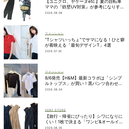
【ユニクロ、ヤケーヌetc.】夏の自転車
ママの『鉄壁UV対策』が参考になりすぎ
る！
2026.08.08
ファッション
“Tシャツいっちょ”でサマになる！ひと癖
が着映える「最旬デザインT」4選
2026.07.30
ファッション
8/6発売【H&M】最新コラボは「シンプ
ルトップス」が買い！黒パンツ合わせも
即サマ見え
2026.08.04
VERY STORE
【旅行・帰省にぴったり】シワになりに
くい！1枚で決まる「ワンピ&オールイン
ワン」2選
2026.08.05