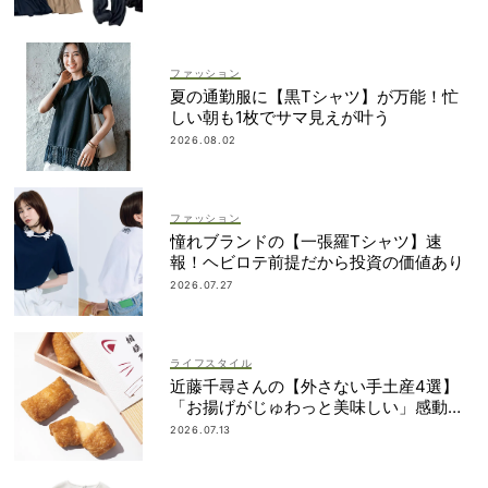
ファッション
夏の通勤服に【黒Tシャツ】が万能！忙
しい朝も1枚でサマ見えが叶う
2026.08.02
ファッション
憧れブランドの【一張羅Tシャツ】速
報！ヘビロテ前提だから投資の価値あり
2026.07.27
ライフスタイル
近藤千尋さんの【外さない手土産4選】
「お揚げがじゅわっと美味しい」感動も
のの逸品とは？
2026.07.13