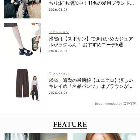
ちり派”も増加中！11名の愛用ブランド
は？
2026.08.01
ファッション
帰省は【スポサン】できれいめカジュア
ルがラクちん！ おすすめコーデ5選
2026.08.04
ファッション
帰省、通勤の最適解【ユニクロ】涼しい
キレイめ「名品パンツ」はブラウンが使
える！
2026.08.01
Recommended by
FEATURE