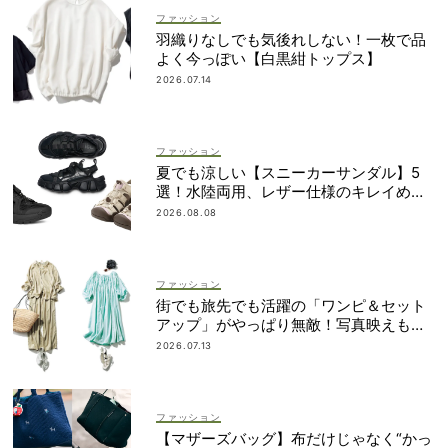
ファッション
羽織りなしでも気後れしない！一枚で品
よく今っぽい【白黒紺トップス】
2026.07.14
ファッション
夏でも涼しい【スニーカーサンダル】5
選！水陸両用、レザー仕様のキレイめタ
イプも
2026.08.08
ファッション
街でも旅先でも活躍の「ワンピ＆セット
アップ」がやっぱり無敵！写真映えも着
回し力も◎
2026.07.13
ファッション
【マザーズバッグ】布だけじゃなく“かっ