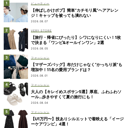
ビューティー
【伸ばしかけボブ】簡単“カチモリ風”ヘアアレン
ジ！キャップを被っても潰れない
2026.08.07
VERY STORE
【旅行・帰省にぴったり】シワになりにくい！1枚
で決まる「ワンピ&オールインワン」2選
2026.08.05
ファッション
【マザーズバッグ】布だけじゃなく“かっちり派”も
増加中！11名の愛用ブランドは？
2026.08.01
ファッション
大人の【キレイめスポサン5選】厚底、ふわふわソ
ール…歩きやすくて夏の旅行にも！
2026.08.04
ファッション
【U1万円〜】技ありシルエットで着映える「イージ
ーケアワンピ」4選！