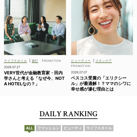
ライフスタイル
|
旅行
ビューティー
|
スキンケア
2026.07.27
VERY世代が金融教育家・田内
2026.07.07
ベスコス受賞の「エリクシー
学さんと考える「なぜ今、NOT
ル」が最適解！？ママのシワに
A HOTELなの？」
幸せ感が滲む理由とは
DAILY RANKING
ALL
ファッション
ビューティ
ライフスタイル